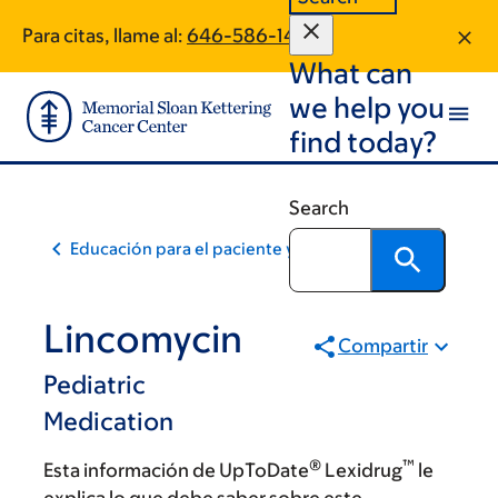
Skip
Skip
Para citas, llame al:
646-586-1404
to
to
What can
main
footer
content
we help you
find today?
Search
Educación para el paciente y la comunidad
Lincomycin
Compartir
Pediatric
Medication
®
™
Esta información de UpToDate
Lexidrug
le