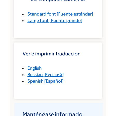
Standard font
[Fuente estándar]
Large font
[Fuente grande]
Ver e imprimir traducción
English
Russian
[
Русский
]
Spanish
[
Español
]
Manténgase informado.