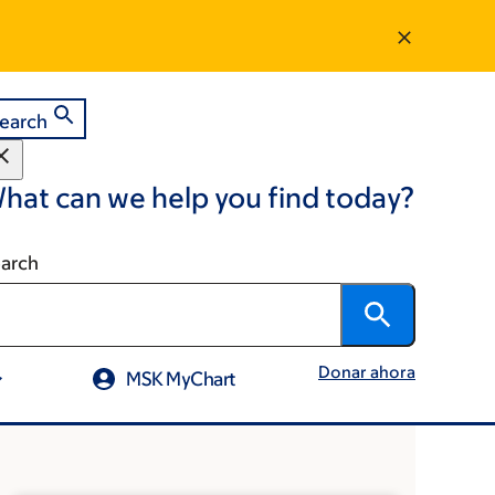
earch
hat can we help you find today?
arch
Donar ahora
MSK MyChart