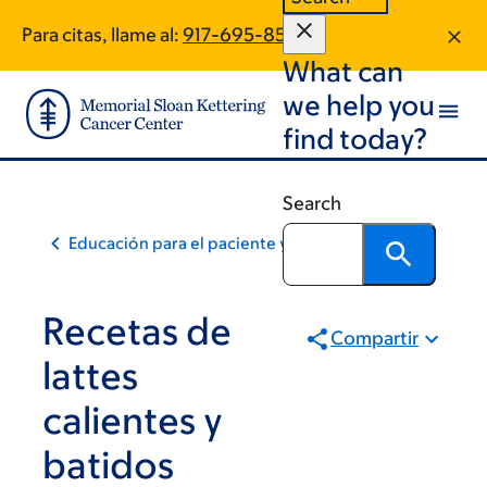
Skip
Skip
Para citas, llame al:
917-695-8579
to
to
What can
main
footer
content
we help you
find today?
Search
Educación para el paciente y la comunidad
Recetas de
Compartir
lattes
calientes y
batidos