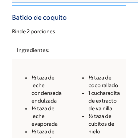
Batido de coquito
Rinde 2 porciones.
Ingredientes:
½ taza de
½ taza de
leche
coco rallado
condensada
1 cucharadita
endulzada
de extracto
½ taza de
de vainilla
leche
½ taza de
evaporada
cubitos de
½ taza de
hielo