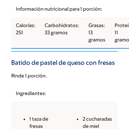
Información nutricional para 1 porción:
Calorías:
Carbohidratos:
Grasas:
Proteí
251
33 gramos
13
11
gramos
gramo
Batido de pastel de queso con fresas
Rinde 1 porción.
Ingredientes:
1 taza de
2 cucharadas
fresas
de miel