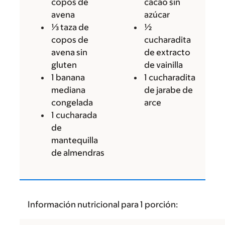
copos de
cacao sin
avena
azúcar
⅓ taza de
½
copos de
cucharadita
avena sin
de extracto
gluten
de vainilla
1 banana
1 cucharadita
mediana
de jarabe de
congelada
arce
1 cucharada
de
mantequilla
de almendras
Información nutricional para 1 porción: