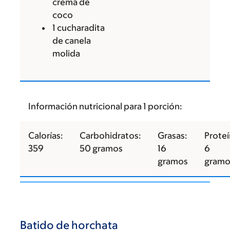
crema de
coco
1 cucharadita
de canela
molida
Información nutricional para 1 porción:
Calorías:
Carbohidratos:
Grasas:
Proteí
359
50 gramos
16
6
gramos
gramo
Batido de horchata