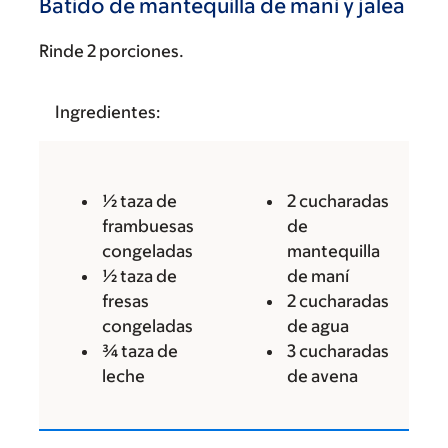
Batido de mantequilla de maní y jalea
Rinde 2 porciones.
Ingredientes:
½ taza de
2 cucharadas
frambuesas
de
congeladas
mantequilla
½ taza de
de maní
fresas
2 cucharadas
congeladas
de agua
¾ taza de
3 cucharadas
leche
de avena