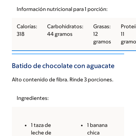
Información nutricional para 1 porción:
Calorías:
Carbohidratos:
Grasas:
Proteí
318
44 gramos
12
11
gramos
gramo
Batido de chocolate con aguacate
Alto contenido de fibra. Rinde 3 porciones.
Ingredientes:
1 taza de
1 banana
leche de
chica