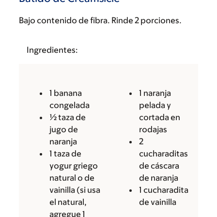
Bajo contenido de fibra. Rinde 2 porciones.
Ingredientes:
1 banana
1 naranja
congelada
pelada y
½ taza de
cortada en
jugo de
rodajas
naranja
2
1 taza de
cucharaditas
yogur griego
de cáscara
natural o de
de naranja
vainilla (si usa
1 cucharadita
el natural,
de vainilla
agregue 1