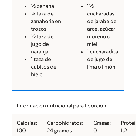
½ banana
1½
¼ taza de
cucharadas
zanahoria en
de jarabe de
trozos
arce, azúcar
½ taza de
moreno o
jugo de
miel
naranja
1 cucharadita
1 taza de
de jugo de
cubitos de
lima o limón
hielo
Información nutricional para 1 porción:
Calorías:
Carbohidratos:
Grasas:
Proteí
100
24 gramos
0
1.2