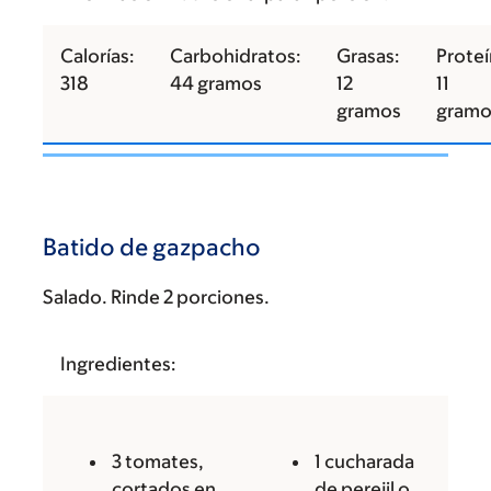
Calorías:
Carbohidratos:
Grasas:
Proteí
318
44 gramos
12
11
gramos
gramo
Batido de gazpacho
Salado. Rinde 2 porciones.
Ingredientes:
3 tomates,
1 cucharada
cortados en
de perejil o