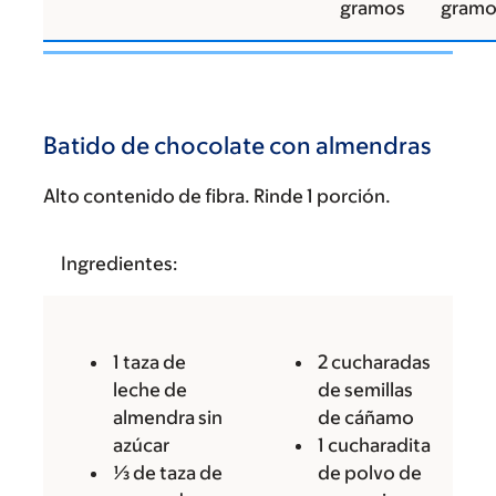
gramos
gramo
Batido de chocolate con almendras
Alto contenido de fibra. Rinde 1 porción.
Ingredientes:
1 taza de
2 cucharadas
leche de
de semillas
almendra sin
de cáñamo
azúcar
1 cucharadita
⅓ de taza de
de polvo de