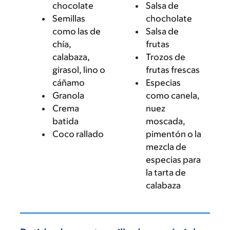
chocolate
Salsa de
Semillas
chocholate
como las de
Salsa de
chía,
frutas
calabaza,
Trozos de
girasol, lino o
frutas frescas
cáñamo
Especias
Granola
como canela,
Crema
nuez
batida
moscada,
Coco rallado
pimentón o la
mezcla de
especias para
la tarta de
calabaza