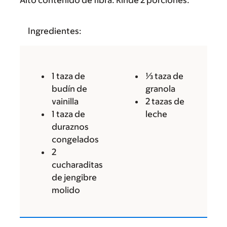
Alto contenido de fibra. Rinde 2 porciones.
Ingredientes:
1 taza de
⅓ taza de
budín de
granola
vainilla
2 tazas de
1 taza de
leche
duraznos
congelados
2
cucharaditas
de jengibre
molido