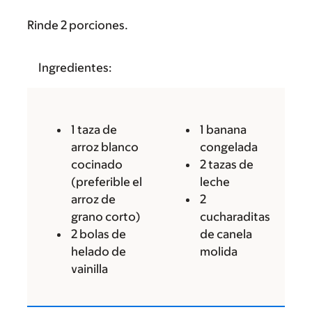
Rinde 2 porciones.
Ingredientes:
1 taza de
1 banana
arroz blanco
congelada
cocinado
2 tazas de
(preferible el
leche
arroz de
2
grano corto)
cucharaditas
2 bolas de
de canela
helado de
molida
vainilla