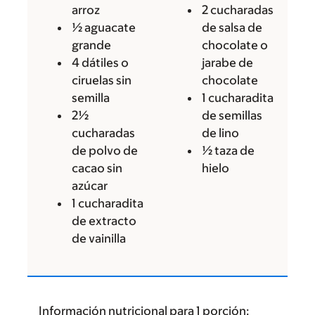
arroz
2 cucharadas
½ aguacate
de salsa de
grande
chocolate o
4 dátiles o
jarabe de
ciruelas sin
chocolate
semilla
1 cucharadita
2½
de semillas
cucharadas
de lino
de polvo de
½ taza de
cacao sin
hielo
azúcar
1 cucharadita
de extracto
de vainilla
Información nutricional para 1 porción: