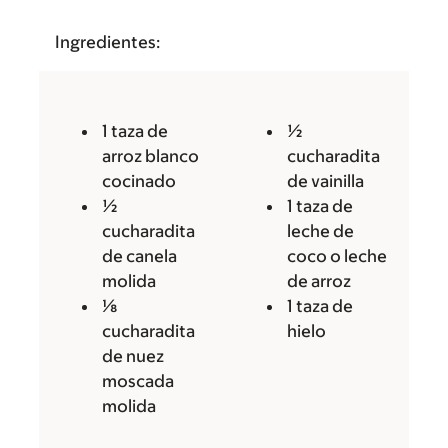
Ingredientes:
1 taza de
½
arroz blanco
cucharadita
cocinado
de vainilla
½
1 taza de
cucharadita
leche de
de canela
coco o leche
molida
de arroz
⅛
1 taza de
cucharadita
hielo
de nuez
moscada
molida