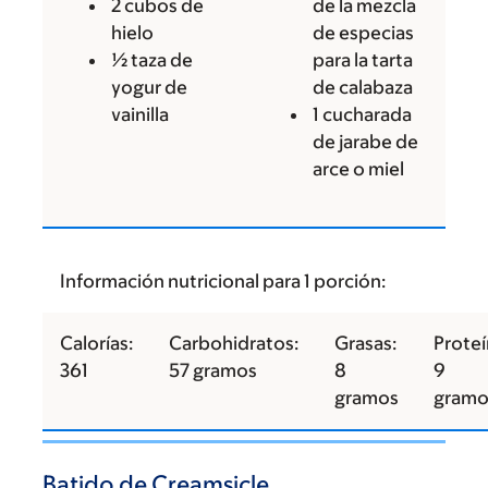
2 cubos de
de la mezcla
hielo
de especias
½ taza de
para la tarta
yogur de
de calabaza
vainilla
1 cucharada
de jarabe de
arce o miel
Información nutricional para 1 porción:
Calorías:
Carbohidratos:
Grasas:
Proteí
361
57 gramos
8
9
gramos
gramo
Batido de Creamsicle