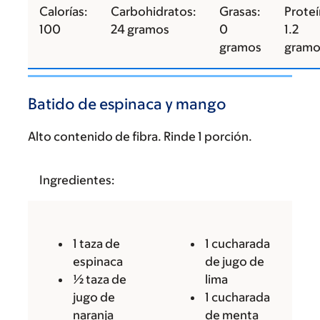
Calorías:
Carbohidratos:
Grasas:
Proteí
100
24 gramos
0
1.2
gramos
gramo
Batido de espinaca y mango
Alto contenido de fibra. Rinde 1 porción.
Ingredientes:
1 taza de
1 cucharada
espinaca
de jugo de
½ taza de
lima
jugo de
1 cucharada
naranja
de menta