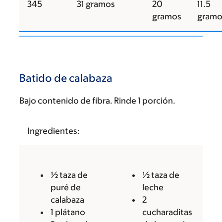
345
31 gramos
20
11.5
gramos
gramo
Batido de calabaza
Bajo contenido de fibra. Rinde 1 porción.
Ingredientes:
½ taza de
½ taza de
puré de
leche
calabaza
2
1 plátano
cucharaditas