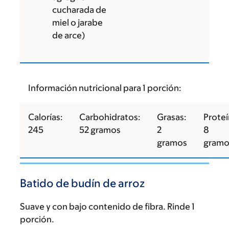
cucharada de
miel o jarabe
de arce)
Información nutricional para 1 porción:
Calorías:
Carbohidratos:
Grasas:
Proteí
245
52 gramos
2
8
gramos
gramo
Batido de budín de arroz
Suave y con bajo contenido de fibra. Rinde 1
porción.