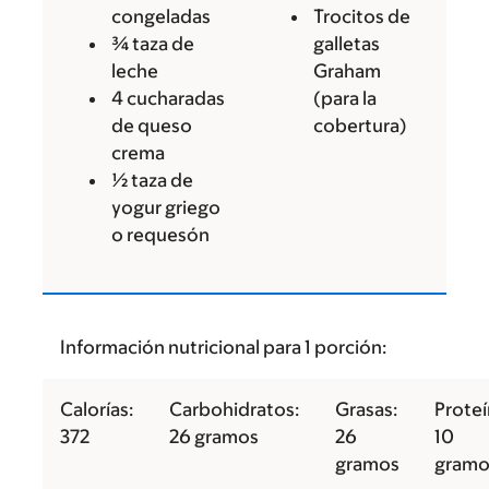
congeladas
Trocitos de
¾ taza de
galletas
leche
Graham
4 cucharadas
(para la
de queso
cobertura)
crema
½ taza de
yogur griego
o requesón
Información nutricional para 1 porción:
Calorías:
Carbohidratos:
Grasas:
Proteí
372
26 gramos
26
10
gramos
gramo