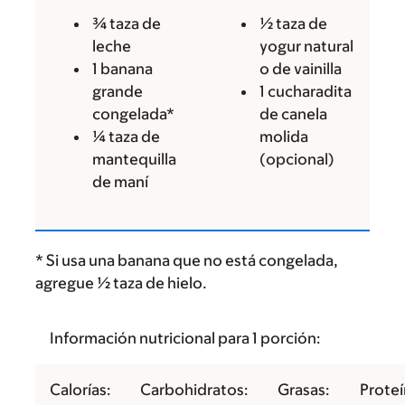
¾ taza de
½ taza de
leche
yogur natural
1 banana
o de vainilla
grande
1 cucharadita
congelada*
de canela
¼ taza de
molida
mantequilla
(opcional)
de maní
* Si usa una banana que no está congelada,
agregue ½ taza de hielo.
Información nutricional para 1 porción:
Calorías:
Carbohidratos:
Grasas:
Proteí