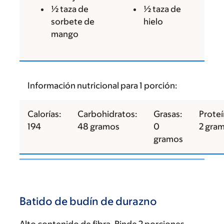
½ taza de
½ taza de
sorbete de
hielo
mango
Información nutricional para 1 porción:
Calorías:
Carbohidratos:
Grasas:
Proteí
194
48 gramos
0
2 gra
gramos
Batido de budín de durazno