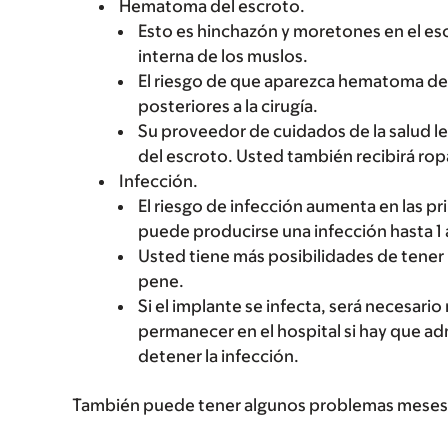
Hematoma del escroto.
Esto es hinchazón y moretones en el escr
interna de los muslos.
El riesgo de que aparezca hematoma del
posteriores a la cirugía.
Su proveedor de cuidados de la salud l
del escroto. Usted también recibirá ropa
Infección.
El riesgo de infección aumenta en las p
puede producirse una infección hasta 1
Usted tiene más posibilidades de tener 
pene.
Si el implante se infecta, será necesario
permanecer en el hospital si hay que adm
detener la infección.
También puede tener algunos problemas meses o 