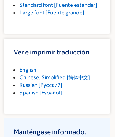
Standard font
[Fuente estándar]
Large font
[Fuente grande]
Ver e imprimir traducción
English
Chinese, Simplified
[
简体中文
]
Russian
[
Русский
]
Spanish
[
Español
]
Manténgase informado.