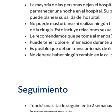
La mayoría de las personas dejan el hospi
permanecer una noche en el hospital. Su p
puede planear su salida del hospital.
No puede masturbarse ni realizar ningún 
de la cirugía. Esto incluye relaciones sexual
Le recomendamos que se tome al menos 7 d
Puede tener dolor e inflamación durante u
Es posible que deban transcurrir más de 6
No debería haber ningún cambio en la calid
Seguimiento
Tendrá una cita de seguimiento 2 semanas 
le programará esa cita.