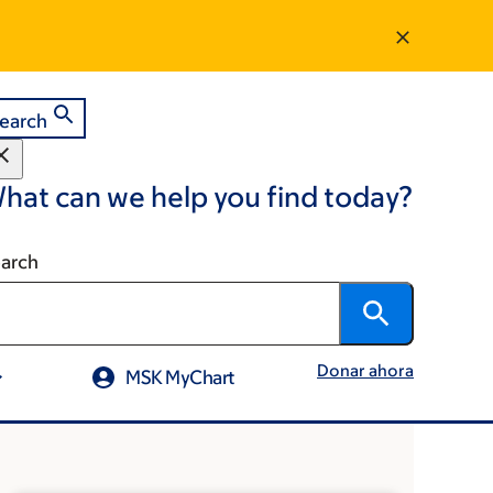
earch
hat can we help you find today?
arch
Donar ahora
MSK MyChart