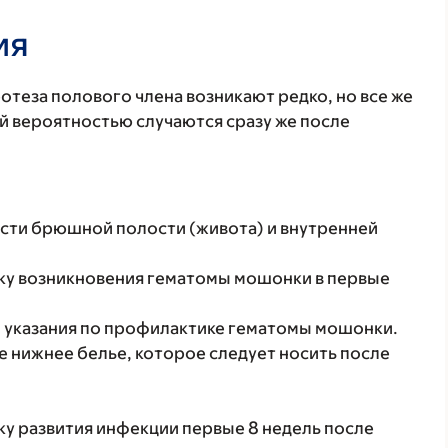
ия
отеза полового члена возникают редко, но все же
 вероятностью случаются сразу же после
асти брюшной полости (живота) и внутренней
ку возникновения гематомы мошонки в первые
м указания по профилактике гематомы мошонки.
е нижнее белье, которое следует носить после
у развития инфекции первые 8 недель после