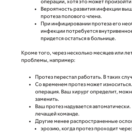
операции, хотя это может произойти 
Вероятность развития инфекции выше
протеза полового члена.
При инфицировании протеза его необ
инфекции потребуется внутривенное 
придется остаться в больнице.
Кроме того, через несколько месяцев или л
проблемы, например:
Протез перестал работать. В таких слу
Со временем протез может износиться.
операция. Ваш хирург определит, можн
заменить.
Ваш протез надувается автоматически.
лечащей команде.
Другие менее распространенные ослож
эрозию, когда протез проходит чере