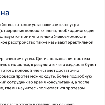
ена
ойство, которое устанавливается внутри
 (отвердения полового члена, необходимого для
спользуются при импотенции (невозможности
акое расстройство также называют эректильной
ургическим путем. Для использования протеза
ую в мошонке, в результате чего жидкость будет
От этого половой член станет достаточно
процесса протез можно сдуть. Более подробную
й сотрудник во время консультации, а после
е, где вы научитесь пользоваться протезом
тся рассмотреть в следующих случаях: