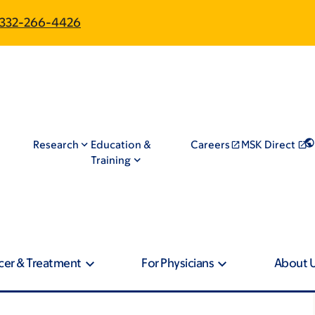
332-266-4426
Research
Education &
Careers
MSK Direct
Training
cer & Treatment
For Physicians
About 