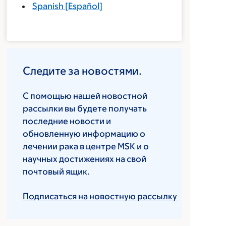
Spanish
[
Español
]
Следите за новостями.
С помощью нашей новостной
рассылки вы будете получать
последние новости и
обновленную информацию о
лечении рака в центре MSK и о
научных достижениях на свой
почтовый ящик.
Подписаться на новостную рассылку