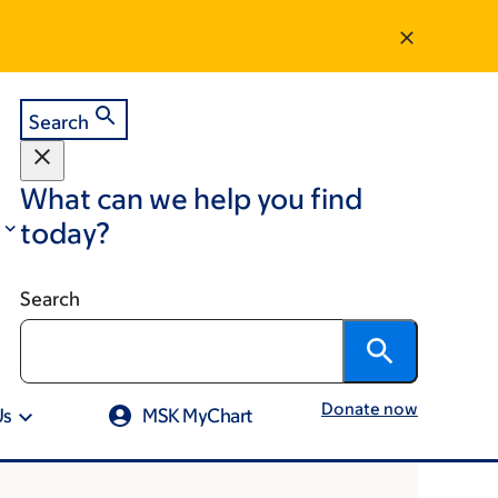
Search
What can we help you find
today?
Search
Donate now
Us
MSK MyChart