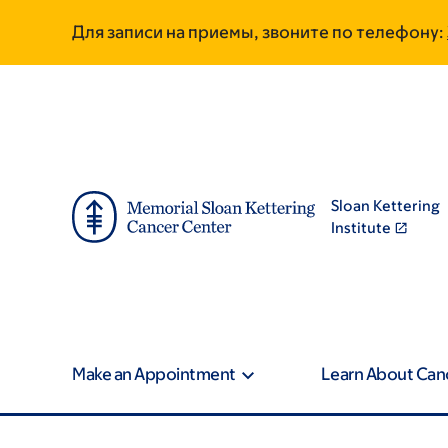
Skip
Skip
Для записи на приемы, звоните по телефону:
to
to
main
footer
content
Sloan Kettering
Institute
Make an Appointment
Learn About Can