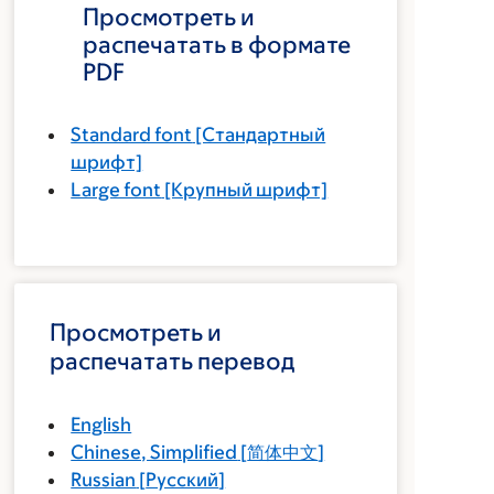
Просмотреть и
распечатать в формате
PDF
Standard font
[Стандартный
шрифт]
Large font
[Крупный шрифт]
Просмотреть и
распечатать перевод
English
Chinese, Simplified
[
简体中文
]
Russian
[
Русский
]