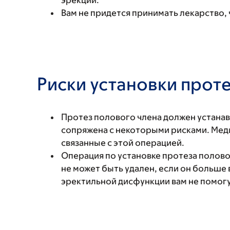
эрекции.
Вам не придется принимать лекарство,
Риски установки прот
Протез полового члена должен устанав
сопряжена с некоторыми рисками. Меди
связанные с этой операцией.
Операция по установке протеза полово
не может быть удален, если он больше 
эректильной дисфункции вам не помогу