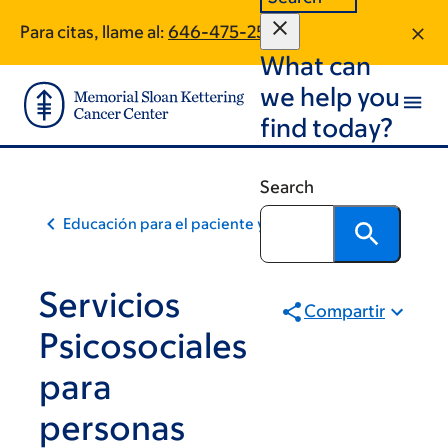
Skip
Skip
Para citas, llame al:
646-475-2529
to
to
What can
main
footer
content
we help you
find today?
Search
Educación para el paciente y la comunidad
Servicios
Compartir
Psicosociales
para
personas