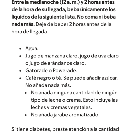
Entre la medianoche (12 a. m.) y 2 horas antes
de la hora de su llegada, beba únicamente los
líquidos de la siguiente lista. No coma ni beba
nada más.
Deje de beber 2 horas antes de la
hora de llegada.
Agua.
Jugo de manzana claro, jugo de uva claro
o jugo de arándanos claro.
Gatorade o Powerade.
Café negro o té. Se puede añadir azúcar.
No añada nada más.
No añada ninguna cantidad de ningún
tipo de leche o crema. Esto incluye las
leches y cremas vegetales.
No añada jarabe aromatizado.
Si tiene diabetes, preste atención a la cantidad