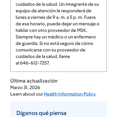
cuidados de la salud. Un integrante de su
equipo de atención le responderá de
lunes a viernes de
9 a. m.
a
5 p. m.
Fuera
de ese horario, puede dejar un mensaje o
hablar con otro proveedor de MSK.
Siempre hay un médico o un enfermero
de guardia. Si no está seguro de cómo
comunicarse con su proveedor de
cuidados de la salud, llame
al
646-612-7257
.
Última actualización
Marzo 31, 2026
Learn about our
Health Information Policy
.
Díganos
qué
Díganos qué piensa