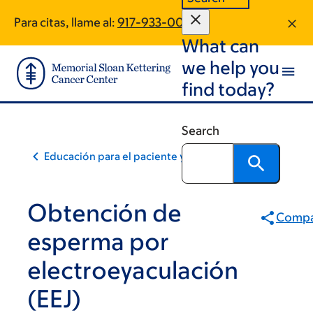
Skip
Skip
Para citas, llame al:
917-933-0068
to
to
What can
main
footer
content
we help you
find today?
Search
Educación para el paciente y la comunidad
Obtención de
Compa
esperma por
electroeyaculación
(EEJ)