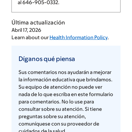
al
646-905-0332
.
Última actualización
Abril 17, 2026
Learn about our
Health Information Policy
.
Díganos
qué
Díganos qué piensa
piensa
Sus comentarios nos ayudarán a mejorar
la información educativa que brindamos.
Su equipo de atención no puede ver
nada de lo que escriba en este formulario
para comentarios. No lo use para
consultar sobre su atención. Si tiene
preguntas sobre su atención,
comuníquese con su proveedor de
cuidados de la salud.