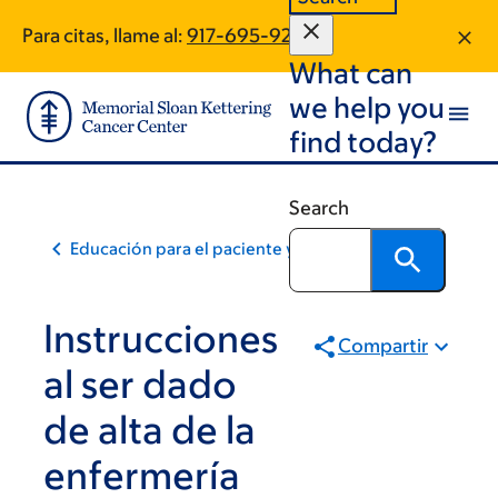
Skip
Skip
Para citas, llame al:
917-695-9267
to
to
What can
main
footer
content
we help you
find today?
Search
Educación para el paciente y la comunidad
Instrucciones
Compartir
al ser dado
de alta de la
enfermería