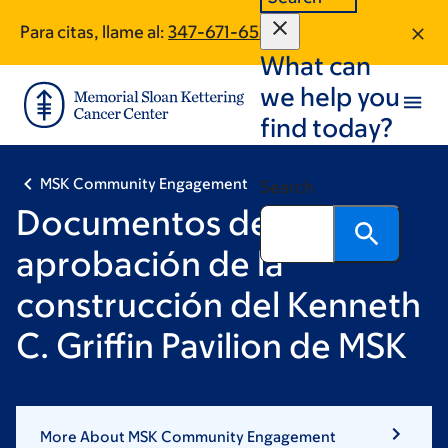
Skip
Skip
Para citas, llame al:
347-671-6520
to
to
What can
main
footer
content
we help you
find today?
MSK Community Engagement
Search
Documentos de
aprobación de la
construcción del Kenneth
C. Griffin Pavilion de MSK
More About MSK Community Engagement