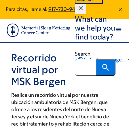
Skip
Skip
Para citas, llame al:
917-730-9425
to
to
What can
main
footer
content
we help you
find today?
Search
Recorrido
Select Language...
virtual por
Compartir
MSK Bergen
Realice un recorrido virtual por nuestra
ubicación ambulatoria de MSK Bergen, que
ofrece a los residentes del norte de Nueva
Jersey y el sur de Nueva York el beneficio de
recibir tratamiento y rehabilitación cerca de