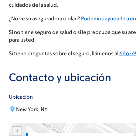
cuidados de la salud.
Ingrese
¿No ve su aseguradora o plan?
Podemos ayudarle a en
su
Si no tiene seguro de salud o si le preocupa que su a
proveedor
para usted.
de
seguros
Si tiene preguntas sobre el seguro, llámenos al
646-4
Contacto y ubicación
Ubicación
New York, NY
+