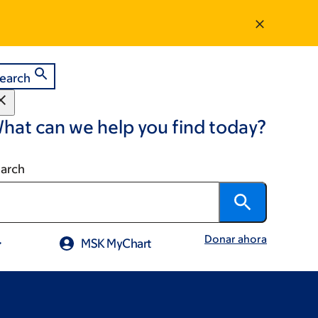
earch
hat can we help you find today?
arch
Donar ahora
MSK MyChart