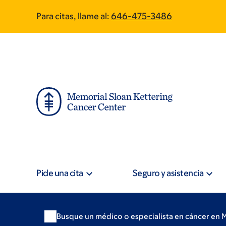
Skip
Skip
Para citas, llame al:
646-475-3486
to
to
main
footer
content
Pide una cita
Seguro y asistencia
Busque un médico o especialista en cáncer en 