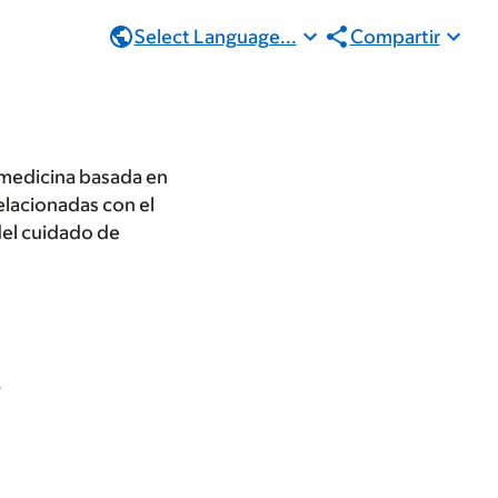
Select Language...
Compartir
o medicina basada en
elacionadas con el
del cuidado de
.