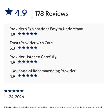
4.9
178 Reviews
Provider's Explanations Easy to Understand
4.9
Trusts Provider with Care
5.0
Provider Listened Carefully
4.9
Likelihood of Recommending Provider
4.9
Jul 24, 2026
I felt like my doctor really listened to me and he explained