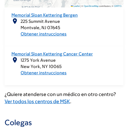
Leaflet
|
©
OpenStreetMap
contributors; ©
CARTO
.
Memorial Sloan Kettering Bergen
225 Summit Avenue
Montvale
NJ
07645
Obtener instrucciones
Memorial Sloan Kettering Cancer Center
1275 York Avenue
New York
NY
10065
Obtener instrucciones
¿Quiere atenderse con un médico en otro centro?
Ver todos los centros de MSK
.
Colegas