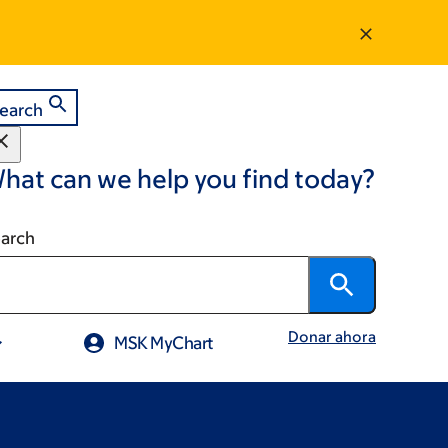
earch
hat can we help you find today?
arch
Donar ahora
MSK MyChart