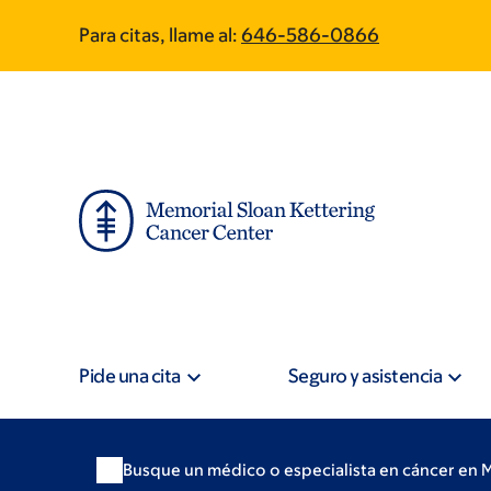
Skip
Skip
Para citas, llame al:
646-586-0866
to
to
main
footer
content
Pide una cita
Seguro y asistencia
Busque un médico o especialista en cáncer en 