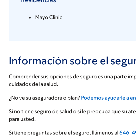
Mayo Clinic
Información sobre el segu
Comprender sus opciones de seguro es una parte impo
cuidados de la salud.
Ingrese
¿No ve su aseguradora o plan?
Podemos ayudarle a en
su
Si no tiene seguro de salud o si le preocupa que su a
proveedor
para usted.
de
seguros
Si tiene preguntas sobre el seguro, llámenos al
646-4