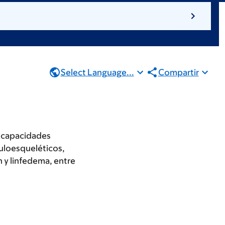
Select Language...
Compartir
iscapacidades
uloesqueléticos,
n y linfedema, entre