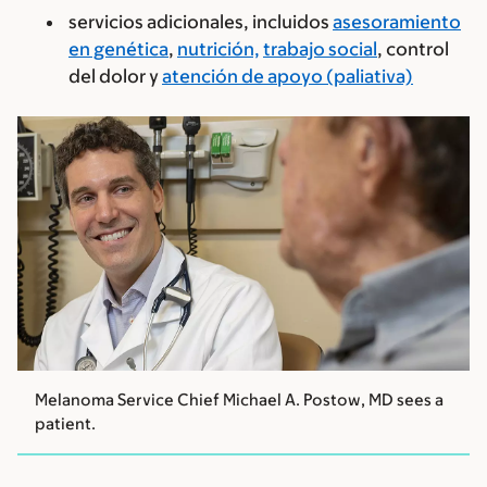
servicios adicionales, incluidos
asesoramiento
en genética
,
nutrición,
trabajo social
, control
del dolor y
atención de apoyo (paliativa)
Melanoma Service Chief Michael A. Postow, MD sees a
patient.