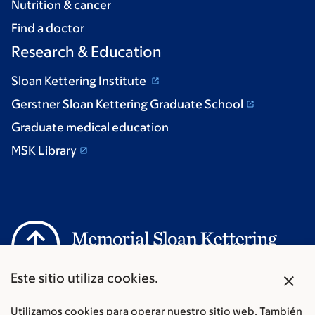
Nutrition & cancer
Find a doctor
Research & Education
Sloan Kettering Institute
Gerstner Sloan Kettering Graduate School
Graduate medical education
MSK Library
X
Este sitio utiliza cookies.
Communication preferences
Cookie preferences
Utilizamos cookies para operar nuestro sitio web. También