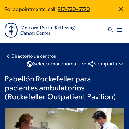
Saltar
Skip
For appointments, call:
917-730-5770
Site
al
to
contenido
footer
Footer
principal
Directorio de centros
Seleccionar idioma...
Compartir
Pabellón Rockefeller para
pacientes ambulatorios
(Rockefeller Outpatient Pavilion)