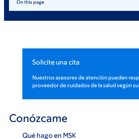
On this page
Solicite una cita
Nuestros asesores de atención pueden resp
proveedor de cuidados de la salud según su
Conózcame
Qué hago en MSK