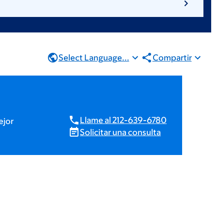
Select Language...
Compartir
Llame al 212-639-6780
ejor
Solicitar una consulta