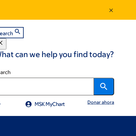
earch
hat can we help you find today?
arch
Donar ahora
MSK MyChart