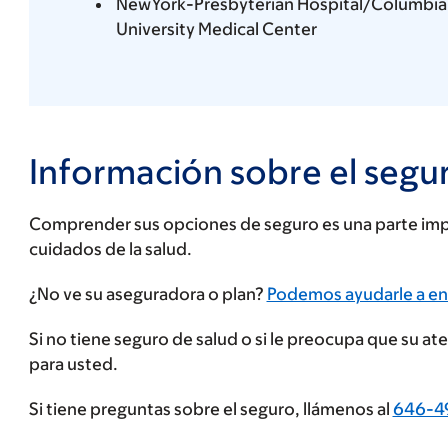
NewYork-Presbyterian Hospital/Columbia
University Medical Center
Información sobre el segu
Comprender sus opciones de seguro es una parte impo
cuidados de la salud.
Ingrese
¿No ve su aseguradora o plan?
Podemos ayudarle a en
su
Si no tiene seguro de salud o si le preocupa que su a
proveedor
para usted.
de
seguros
Si tiene preguntas sobre el seguro, llámenos al
646-4