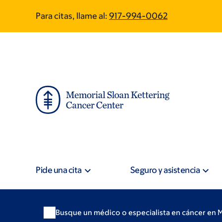
Skip
Skip
Para citas, llame al:
917-994-0062
to
to
main
footer
content
Pide una cita
Seguro y asistencia
Busque un médico o especialista en cáncer en 