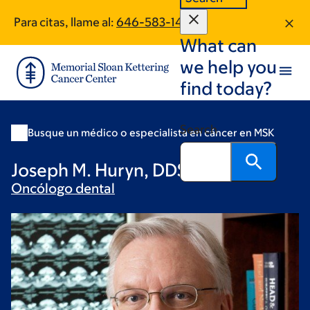
Skip
Skip
Para citas, llame al:
646-583-1468
to
to
What can
main
footer
content
we help you
find today?
Search
Busque un médico o especialista en cáncer en MSK
Joseph M. Huryn, DDS, FAAMP
Oncólogo
dental