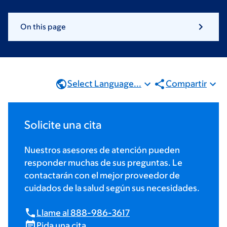
On this page
Select Language...
Compartir
Solicite una cita
Nuestros asesores de atención pueden
responder muchas de sus preguntas. Le
contactarán con el mejor proveedor de
cuidados de la salud según sus necesidades.
Llame al 888-986-3617
Pida una cita