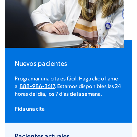
Nuevos pacientes
Programar una cita es fácil. Haga clic o llame
al
888-986-3617
. Estamos disponibles las 24
horas del día, los 7 días de la semana.
Pida una cita
Pacientes actuales