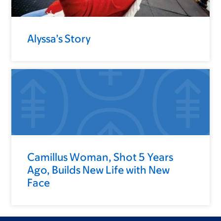
Alyssa’s Story
Camillus Woman, Shot 5 Years
Ago, Builds New Life with New
Face