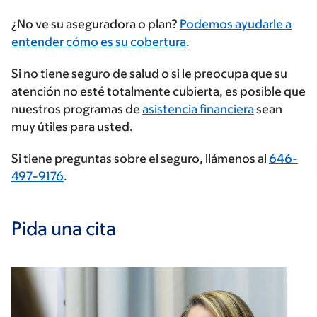
Ingrese
¿No ve su aseguradora o plan?
Podemos ayudarle a
su
entender cómo es su cobertura
.
proveedor
Si no tiene seguro de salud o si le preocupa que su
de
atención no esté totalmente cubierta, es posible que
seguros
nuestros programas de
asistencia financiera
sean
muy útiles para usted.
Si tiene preguntas sobre el seguro, llámenos al
646-
497-9176
.
Pida una cita