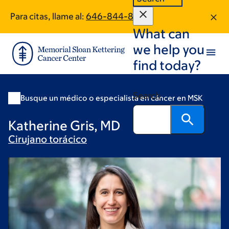
Skip
Skip
Para citas, llame al:
646-844-8479
to
to
What can
main
footer
content
we help you
find today?
Search
Busque un médico o especialista en cáncer en MSK
Katherine Gris, MD
Cirujano
torácico