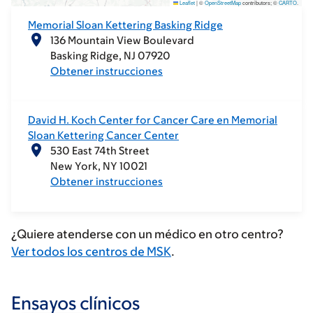
Leaflet
|
©
OpenStreetMap
contributors; ©
CARTO
.
Memorial Sloan Kettering Basking Ridge
136 Mountain View Boulevard
Basking Ridge
NJ
07920
Obtener instrucciones
David H. Koch Center for Cancer Care en Memorial
Sloan Kettering Cancer Center
530 East 74th Street
New York
NY
10021
Obtener instrucciones
¿Quiere atenderse con un médico en otro centro?
Ver todos los centros de MSK
.
Ensayos clínicos