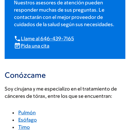
Nuestros asesores de atención pueden
responder muchas de sus preguntas. Le
contactarán con el mejor proveedor de
cuidados de la salud según sus necesidades.
Llame al 646-439-7165
Pida una cita
Conózcame
Soy cirujana y me especializo en el tratamiento de
cánceres de tórax, entre los que se encuentran:
Pulmón
Esófago
Timo