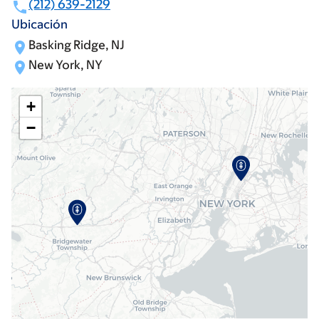
(212) 639-2129
Ubicación
Basking Ridge, NJ
New York, NY
+
−