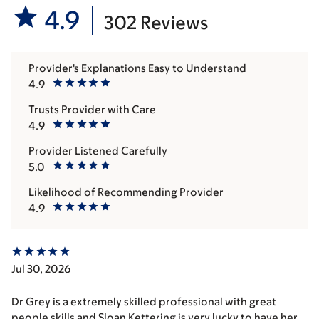
4.9
302 Reviews
Provider's Explanations Easy to Understand
4.9
Trusts Provider with Care
4.9
Provider Listened Carefully
5.0
Likelihood of Recommending Provider
4.9
Jul 30, 2026
Dr Grey is a extremely skilled professional with great
people skills and Sloan Kettering is very lucky to have her