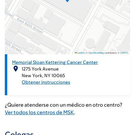
Leaflet
|
©
OpenStreetMap
contributors; ©
CARTO
.
Memorial Sloan Kettering Cancer Center
1275 York Avenue
New York
NY
10065
Obtener instrucciones
¿Quiere atenderse con un médico en otro centro?
Ver todos los centros de MSK
.
Colegas