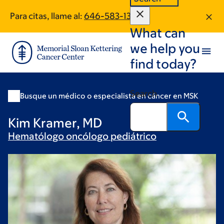
Skip
Skip
Para citas, llame al:
646-583-1334
to
to
What can
main
footer
content
we help you
find today?
Search
Busque un médico o especialista en cáncer en MSK
Kim Kramer, MD
Hematólogo oncólogo
pediátrico