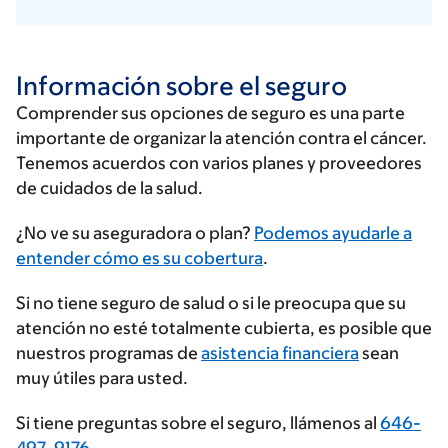
Información sobre el seguro
Comprender sus opciones de seguro es una parte
importante de organizar la atención contra el cáncer.
Tenemos acuerdos con varios planes y proveedores
de cuidados de la salud.
Ingrese
¿No ve su aseguradora o plan?
Podemos ayudarle a
su
entender cómo es su cobertura
.
proveedor
Si no tiene seguro de salud o si le preocupa que su
de
atención no esté totalmente cubierta, es posible que
seguros
nuestros programas de
asistencia financiera
sean
muy útiles para usted.
Si tiene preguntas sobre el seguro, llámenos al
646-