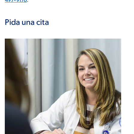
497-9176
.
Pida una cita