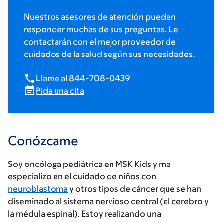
Nuestros asesores de atención pueden
responder muchas de sus preguntas. Le
contactarán con el mejor proveedor de
cuidados de la salud según sus necesidades.
Llame al 844-708-0439
Pida una cita
Conózcame
Soy oncóloga pediátrica en MSK Kids y me
especializo en el cuidado de niños con
neuroblastoma
y otros tipos de cáncer que se han
diseminado al sistema nervioso central (el cerebro y
la médula espinal). Estoy realizando una