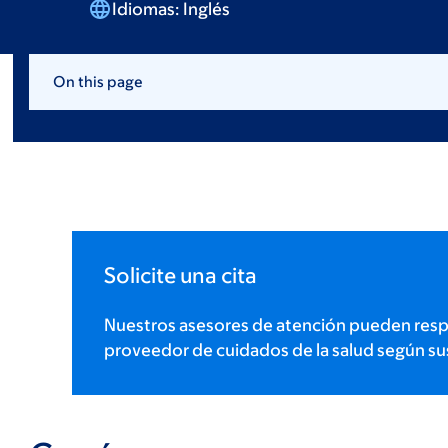
Idiomas:
Inglés
On this page
Solicite una cita
Nuestros asesores de atención pueden resp
proveedor de cuidados de la salud según su