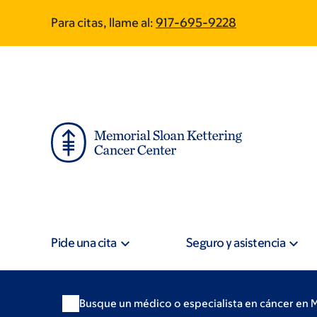
Skip
Skip
Para citas, llame al:
917-695-9228
to
to
main
footer
content
Pide una cita
Seguro y asistencia
Busque un médico o especialista en cáncer en 