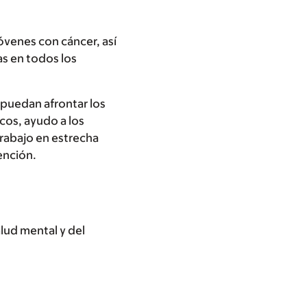
óvenes con cáncer, así
as en todos los
 puedan afrontar los
cos, ayudo a los
Trabajo en estrecha
ención.
lud mental y del