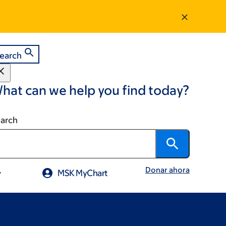
earch
hat can we help you find today?
arch
Donar ahora
MSK MyChart