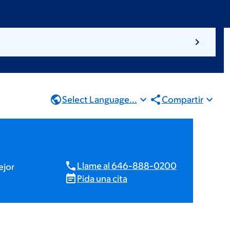
Select Language...
Compartir
Llame al 646-888-0200
ejor
Pida una cita