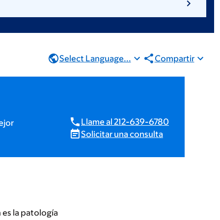
Select Language...
Compartir
Llame al 212-639-6780
ejor
Solicitar una consulta
 es la patología