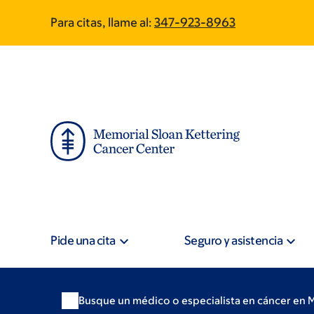
Skip
Skip
Para citas, llame al:
347-923-8963
to
to
main
footer
content
Pide una cita
Seguro y asistencia
Busque un médico o especialista en cáncer en 