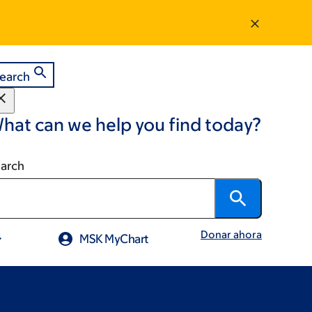
earch
hat can we help you find today?
arch
Donar ahora
MSK MyChart