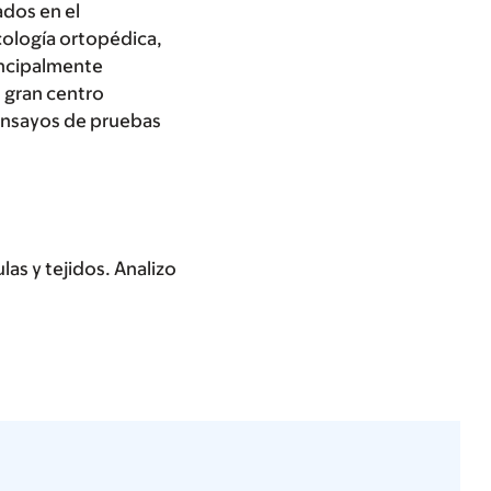
ados en el
cología ortopédica,
incipalmente
n gran centro
 ensayos de pruebas
as y tejidos. Analizo