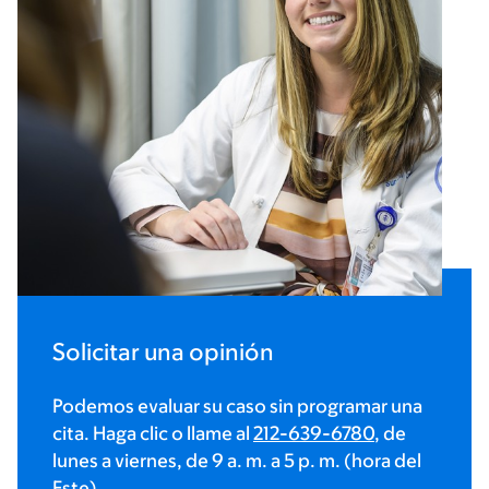
Solicitar una opinión
Podemos evaluar su caso sin programar una
cita. Haga clic o llame al
212-639-6780
, de
lunes a viernes, de 9 a. m. a 5 p. m. (hora del
Este)