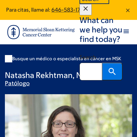
Skip
Skip
Para citas, llame al:
646-583-1751
to
to
What can
main
footer
content
we help you
find today?
Search
Busque un médico o especialista en cáncer en MSK
Natasha Rekhtman, MD, PhD
Patólogo