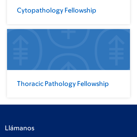
Cytopathology Fellowship
Thoracic Pathology Fellowship
Llámanos