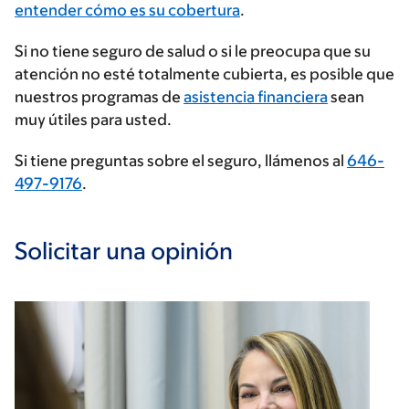
su
entender cómo es su cobertura
.
proveedor
Si no tiene seguro de salud o si le preocupa que su
de
atención no esté totalmente cubierta, es posible que
seguros
nuestros programas de
asistencia financiera
sean
muy útiles para usted.
Si tiene preguntas sobre el seguro, llámenos al
646-
497-9176
.
Solicitar una opinión