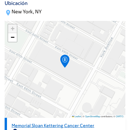
Ubicación
New York, NY
+
−
Leaflet
|
©
OpenStreetMap
contributors; ©
CARTO
.
Memorial Sloan Kettering Cancer Center