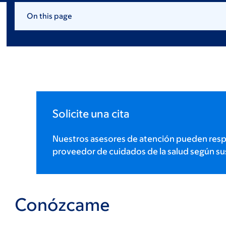
On this page
Solicite una cita
Nuestros asesores de atención pueden resp
proveedor de cuidados de la salud según su
Conózcame