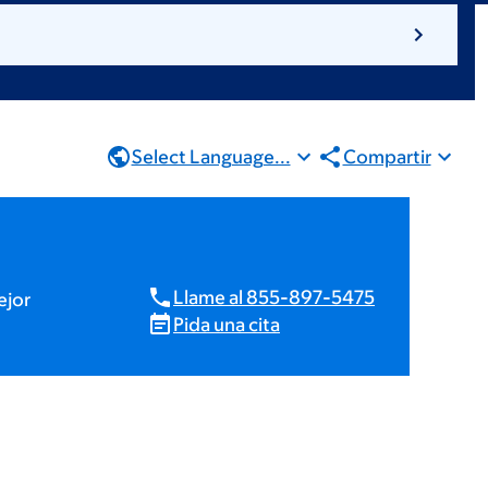
Select Language...
Compartir
Llame al 855-897-5475
ejor
Pida una cita