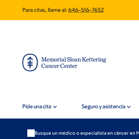
Skip
Skip
Para citas, llame al:
646-516-7652
to
to
main
footer
content
Pide una cita
Seguro y asistencia
Busque un médico o especialista en cáncer en 