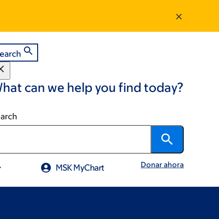
earch
hat can we help you find today?
arch
Donar ahora
MSK MyChart