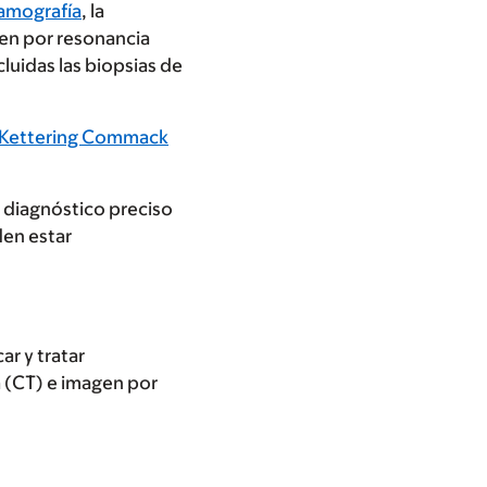
mografía
, la
gen por resonancia
uidas las biopsias de
 Kettering Commack
n diagnóstico preciso
den estar
r y tratar
 (CT) e imagen por