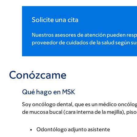
Solicite una cita
Nuestros asesores de atención pueden resp
proveedor de cuidados de la salud según su
Conózcame
Qué hago en MSK
Soy oncólogo dental, que es un médico oncólogo 
de mucosa bucal (cara interna de la mejilla), piso
Odontólogo adjunto asistente