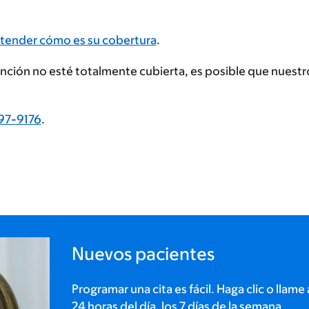
tender cómo es su cobertura
.
tención no esté totalmente cubierta, es posible que nues
97-9176
.
Nuevos pacientes
Programar una cita es fácil. Haga clic o llame 
24 horas del día, los 7 días de la semana.