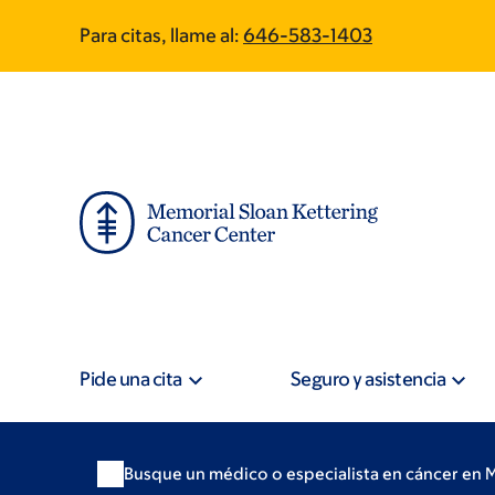
Skip
Skip
Para citas, llame al:
646-583-1403
to
to
main
footer
content
Pide una cita
Seguro y asistencia
Busque un médico o especialista en cáncer en 