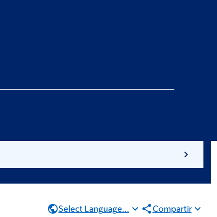
Select Language...
Compartir