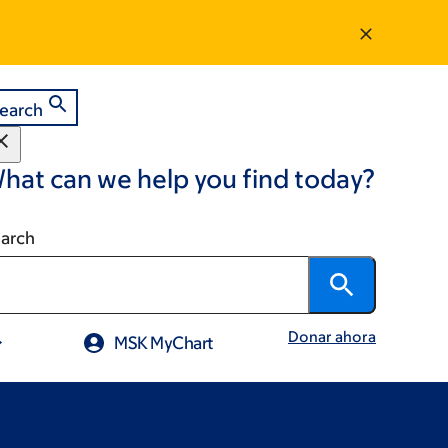
earch
hat can we help you find today?
arch
Donar ahora
MSK MyChart