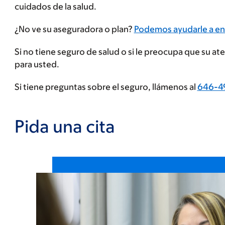
cuidados de la salud.
Ingrese
¿No ve su aseguradora o plan?
Podemos ayudarle a en
su
Si no tiene seguro de salud o si le preocupa que su a
proveedor
para usted.
de
seguros
Si tiene preguntas sobre el seguro, llámenos al
646-4
Pida una cita