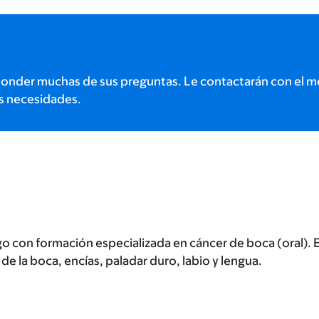
onder muchas de sus preguntas. Le contactarán con el m
s necesidades.
con formación especializada en cáncer de boca (oral). Es
 de la boca, encías, paladar duro, labio y lengua.