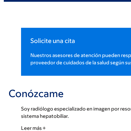
Solicite una cita
Nuestros asesores de atención pueden resp
proveedor de cuidados de la salud según su
Conózcame
Soy radiólogo especializado en imagen por reso
sistema hepatobiliar.
Leer más