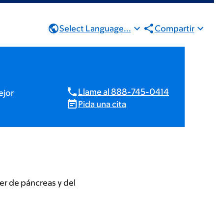
Select Language...
Compartir
Llame al 888-745-0414
ejor
Pida una cita
r de páncreas y del