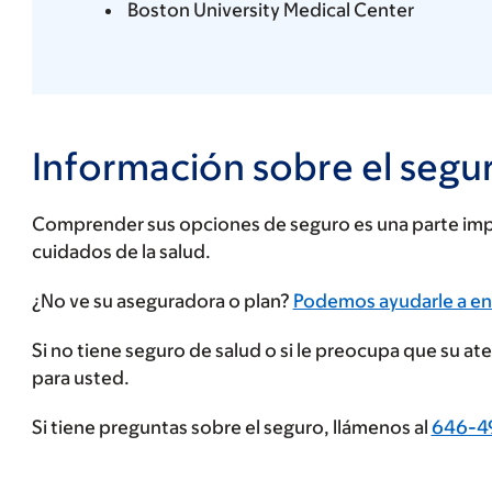
Boston University Medical Center
Información sobre el segu
Comprender sus opciones de seguro es una parte impo
cuidados de la salud.
Ingrese
¿No ve su aseguradora o plan?
Podemos ayudarle a en
su
Si no tiene seguro de salud o si le preocupa que su a
proveedor
para usted.
de
seguros
Si tiene preguntas sobre el seguro, llámenos al
646-4