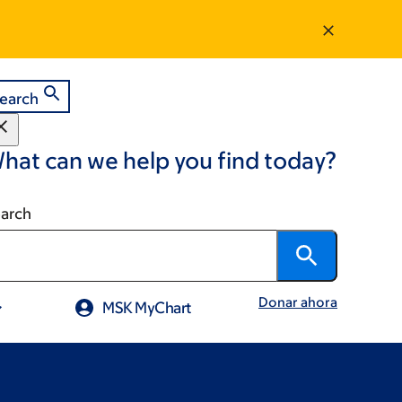
earch
hat can we help you find today?
arch
Donar ahora
MSK MyChart