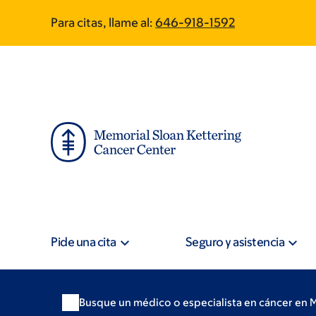
Skip
Skip
Para citas, llame al:
646-918-1592
to
to
main
footer
content
Pide una cita
Seguro y asistencia
Busque un médico o especialista en cáncer en 