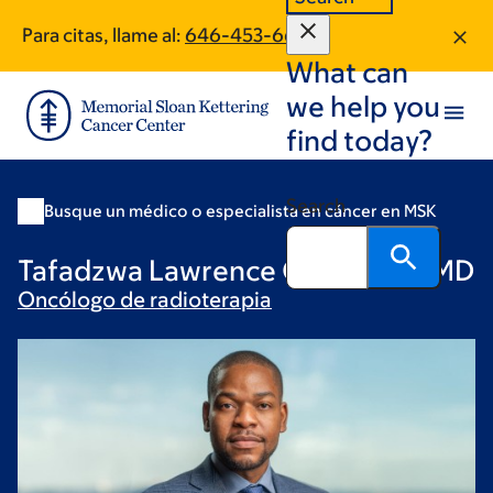
Skip
Skip
Para citas, llame al:
646-453-6652
to
to
What can
main
footer
content
we help you
find today?
Search
Busque un médico o especialista en cáncer en MSK
Tafadzwa Lawrence Chaunzwa, MD
Oncólogo de
radioterapia