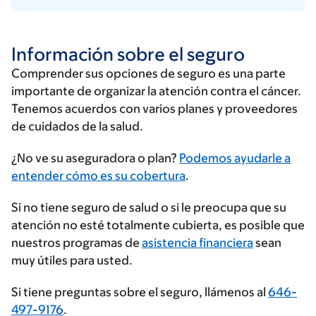
Información sobre el seguro
Comprender sus opciones de seguro es una parte
importante de organizar la atención contra el cáncer.
Tenemos acuerdos con varios planes y proveedores
de cuidados de la salud.
Ingrese
¿No ve su aseguradora o plan?
Podemos ayudarle a
su
entender cómo es su cobertura
.
proveedor
Si no tiene seguro de salud o si le preocupa que su
de
atención no esté totalmente cubierta, es posible que
seguros
nuestros programas de
asistencia financiera
sean
muy útiles para usted.
Si tiene preguntas sobre el seguro, llámenos al
646-
497-9176
.