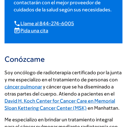
contactarán con el mejor proveedor de
cuidados de la salud según sus necesidades.
Llame al 844-274-6005
Pida una cita
Conózcame
Soy oncólogo de radioterapia certificado por la junta
y me especializo en el tratamiento de personas con
cáncer pulmonar
y cáncer que se ha diseminado a
otras partes del cuerpo. Atiendo a pacientes en el
David H. Koch Center for Cancer Care en Memorial
Sloan Kettering Cancer Center (MSK)
en Manhattan.
Me especializo en brindar un tratamiento integral
para el cáncer pulmonar mediante radioterapia con