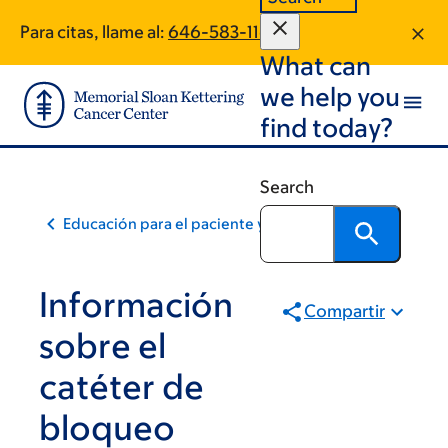
Skip
Skip
Para citas, llame al:
646-583-1169
to
to
What can
main
footer
content
we help you
find today?
Search
Educación para el paciente y la comunidad
Información
Compartir
sobre el
catéter de
bloqueo