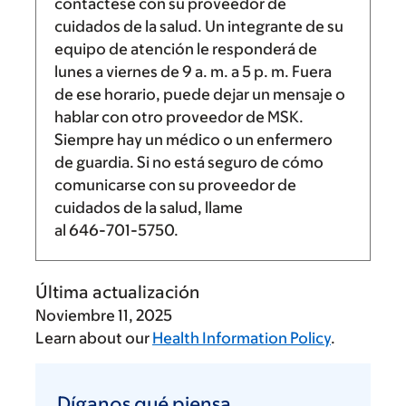
contáctese con su proveedor de
cuidados de la salud. Un integrante de su
equipo de atención le responderá de
lunes a viernes de
9 a. m.
a
5 p. m.
Fuera
de ese horario, puede dejar un mensaje o
hablar con otro proveedor de MSK.
Siempre hay un médico o un enfermero
de guardia. Si no está seguro de cómo
comunicarse con su proveedor de
cuidados de la salud, llame
al
646-701-5750
.
Última actualización
Noviembre 11, 2025
Learn about our
Health Information Policy
.
Díganos
qué
Díganos qué piensa