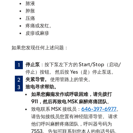
脓液
肿胀
压痛
疼痛或发红。
皮疹或麻疹
如果您发现任何上述问题：
停止泵
：按下泵左下方的 Start/Stop（启动/
停止）按钮。 然后按 Yes（是）停止泵送。
夹紧导管。
使用管路上的管夹。
致电寻求帮助。
如果您癫痫发作或呼吸困难，请先拨打
911，
然后再致电 MSK 麻醉疼痛团队
。
致电联系 MSK 接线员：
646-397-6977
。
请告知接线员您置有神经阻滞导管。 请求
他们呼叫麻醉疼痛团队，呼叫器号码为
7553。 告知可联系到您本人的电话号码。