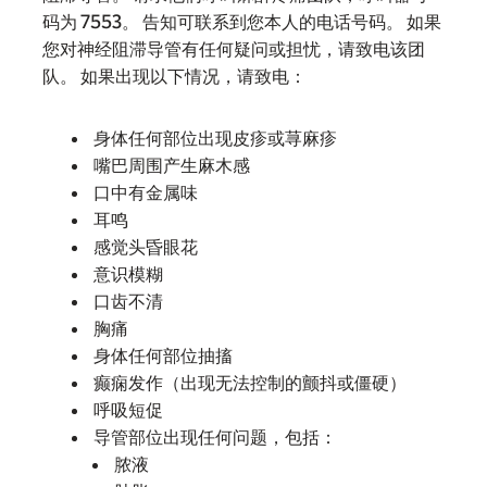
码为 7553。 告知可联系到您本人的电话号码。 如果
您对神经阻滞导管有任何疑问或担忧，请致电该团
队。 如果出现以下情况，请致电：
身体任何部位出现皮疹或荨麻疹
嘴巴周围产生麻木感
口中有金属味
耳鸣
感觉头昏眼花
意识模糊
口齿不清
胸痛
身体任何部位抽搐
癫痫发作（出现无法控制的颤抖或僵硬）
呼吸短促
导管部位出现任何问题，包括：
脓液