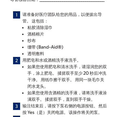
请准备好医疗团队给您的用品，以便拔出导
管。 这包括：
粘胶清除湿巾
酒精棉片
纱布
绷带 (Band-Aid®)
透明敷料
用肥皂和水或酒精洗手液洗手。
如果您使用肥皂和清水洗手，请湿润您的双
手，涂上肥皂。 揉搓双手至少 20 秒后冲洗
干净。 用纸巾擦干双手。 用同一块毛巾关
闭水龙头。
如果您使用含酒精的洗手液，请将洗手液涂
满双手。 揉搓双手，直到双手干燥。
输注结束后，请按下泵右侧的电源按钮。 然后
按 Yes（是）关闭电源。 该操作将关闭泵。