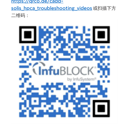
https://qrco.de/cadd-
solis_hpca_troubleshooting_videos
或扫描下方
二维码：