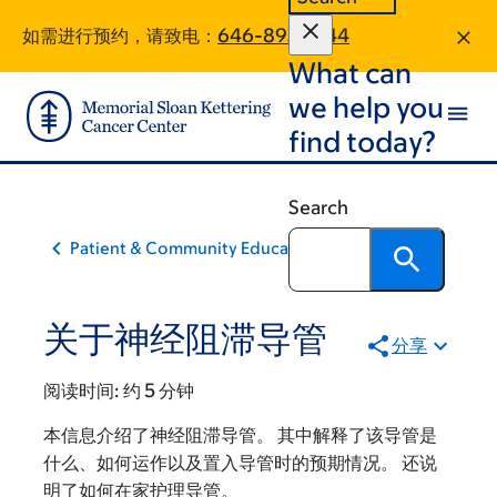
Skip
Skip
如需进行预约，请致电：
646-893-1644
to
to
What can
main
footer
content
we help you
find today?
Search
Patient & Community Education
关于神经阻滞导管
分享
阅读时间:
约 5 分钟
本信息介绍了神经阻滞导管。 其中解释了该导管是
什么、如何运作以及置入导管时的预期情况。 还说
明了如何在家护理导管。