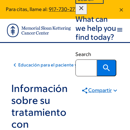
Skip
Skip
Para citas, llame al:
917-730-2717
to
to
What can
main
footer
content
we help you
find today?
Search
Educación para el paciente y la comunidad
Información
Compartir
sobre su
tratamiento
con