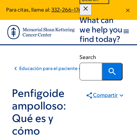
Skip
Skip
Para citas, llame al:
332-266-1761
to
to
What can
main
footer
content
we help you
find today?
Search
Educación para el paciente y la comunidad
Penfigoide
Compartir
ampolloso:
Qué es y
cómo