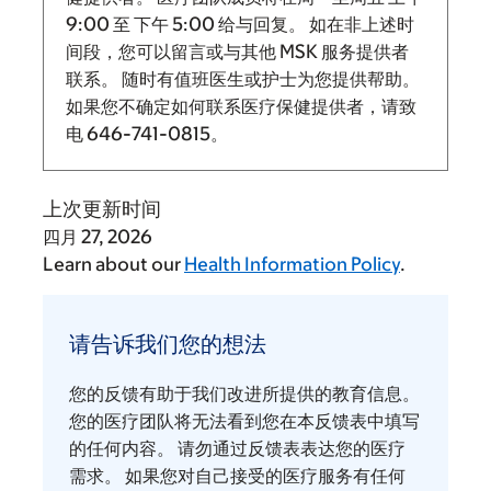
9:00
至
下午 5:00 给与回复。
如在非上述时
间段，您可以留言或与其他 MSK 服务提供者
联系。 随时有值班医生或护士为您提供帮助。
如果您不确定如何联系医疗保健提供者，请致
电
646-741-0815
。
上次更新时间
四月 27, 2026
Learn about our
Health Information Policy
.
请
告
请告诉我们您的想法
诉
我
您的反馈有助于我们改进所提供的教育信息。
们
您的医疗团队将无法看到您在本反馈表中填写
您
的任何内容。 请勿通过反馈表表达您的医疗
需求。 如果您对自己接受的医疗服务有任何
的