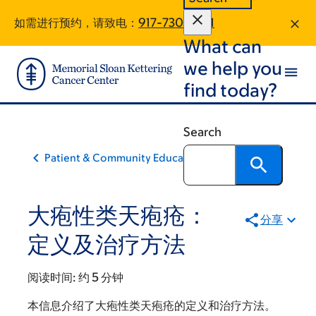
Skip
Skip
如需进行预约，请致电：
917-730-9471
to
to
What can
main
footer
content
we help you
find today?
Search
Patient & Community Education
大疱性类天疱疮：
分享
定义及治疗方法
阅读时间:
约 5 分钟
本信息介绍了大疱性类天疱疮的定义和治疗方法。