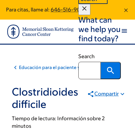
Skip
Skip
Para citas, llame al:
646-516-9050
to
to
What can
main
footer
content
we help you
find today?
Search
Educación para el paciente y la comunidad
Clostridioides
Compartir
difficile
Tiempo de lectura:
Información sobre 2
minutos