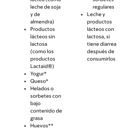
leche de soja
regulares
y de
Leche y
almendra)
productos
Productos
lácteos con
lácteos sin
lactosa, si
lactosa
tiene diarrea
(como los
después de
productos
consumirlos
Lactaid®)
Yogur*
Queso*
Helados o
sorbetes con
bajo
contenido de
grasa
Huevos**