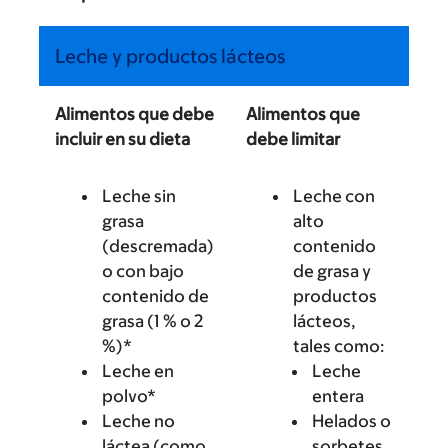
Leche y productos lácteos
Alimentos que debe
Alimentos que
incluir en su dieta
debe limitar
Leche sin
Leche con
grasa
alto
(descremada)
contenido
o con bajo
de grasa y
contenido de
productos
grasa (1 % o 2
lácteos,
%)*
tales como:
Leche en
Leche
polvo*
entera
Leche no
Helados o
láctea (como
sorbetes