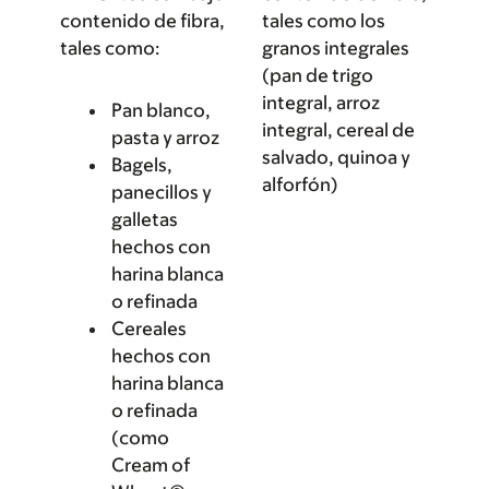
contenido de fibra,
tales como los
tales como:
granos integrales
(pan de trigo
integral, arroz
Pan blanco,
integral, cereal de
pasta y arroz
salvado, quinoa y
Bagels,
alforfón)
panecillos y
galletas
hechos con
harina blanca
o refinada
Cereales
hechos con
harina blanca
o refinada
(como
Cream of