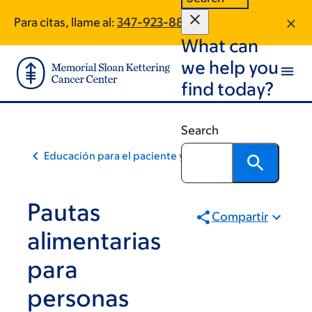
Skip
Skip
Para citas, llame al:
347-923-8816
to
to
What can
main
footer
content
we help you
find today?
Search
Educación para el paciente y la comunidad
Pautas
Compartir
alimentarias
para
personas