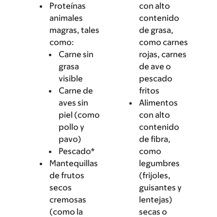
Proteínas
con alto
animales
contenido
magras, tales
de grasa,
como:
como carnes
Carne sin
rojas, carnes
grasa
de ave o
visible
pescado
Carne de
fritos
aves sin
Alimentos
piel (como
con alto
pollo y
contenido
pavo)
de fibra,
Pescado*
como
Mantequillas
legumbres
de frutos
(frijoles,
secos
guisantes y
cremosas
lentejas)
(como la
secas o