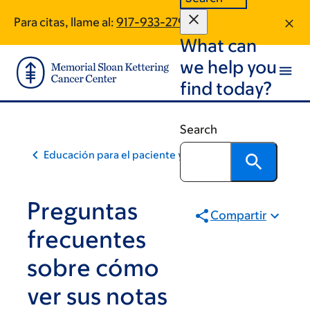
Skip
Skip
Para citas, llame al:
917-933-2794
to
to
What can
main
footer
content
we help you
find today?
Search
Educación para el paciente y la comunidad
Preguntas
Compartir
frecuentes
sobre cómo
ver sus notas