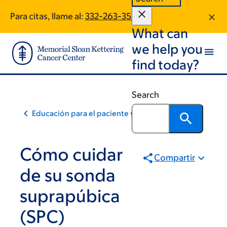
Skip
Skip
Para citas, llame al:
332-263-3532
to
to
What can
main
footer
content
we help you
find today?
Search
Educación para el paciente y la comunidad
Cómo cuidar
Compartir
de su sonda
suprapúbica
(SPC)