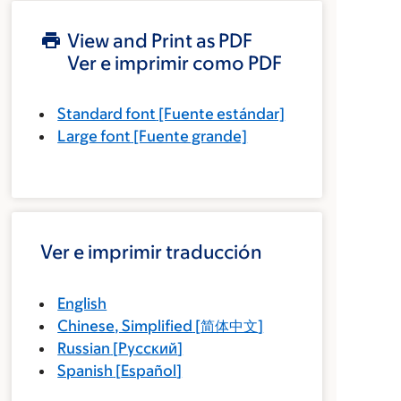
View and Print as PDF
Ver e imprimir como PDF
Standard font
[Fuente estándar]
Large font
[Fuente grande]
Ver e imprimir traducción
English
Chinese, Simplified
[
简体中文
]
Russian
[
Русский
]
Spanish
[
Español
]