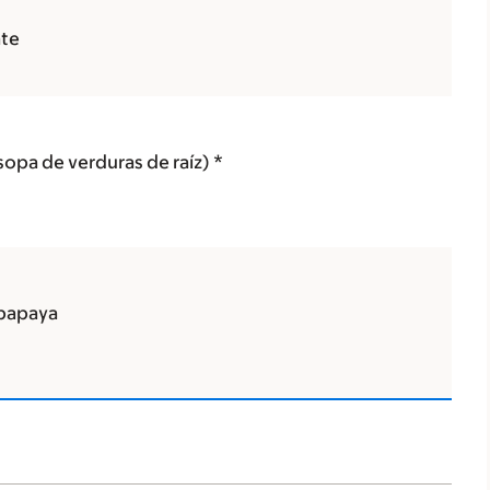
ate
opa de verduras de raíz) *
 papaya