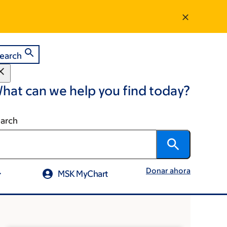
earch
hat can we help you find today?
arch
Donar ahora
MSK MyChart