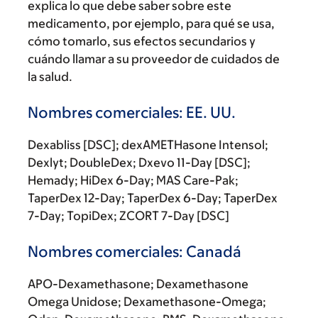
explica lo que debe saber sobre este
medicamento, por ejemplo, para qué se usa,
cómo tomarlo, sus efectos secundarios y
cuándo llamar a su proveedor de cuidados de
la salud.
Nombres comerciales: EE. UU.
Dexabliss [DSC]; dexAMETHasone Intensol;
Dexlyt; DoubleDex; Dxevo 11-Day [DSC];
Hemady; HiDex 6-Day; MAS Care-Pak;
TaperDex 12-Day; TaperDex 6-Day; TaperDex
7-Day; TopiDex; ZCORT 7-Day [DSC]
Nombres comerciales: Canadá
APO-Dexamethasone; Dexamethasone
Omega Unidose; Dexamethasone-Omega;