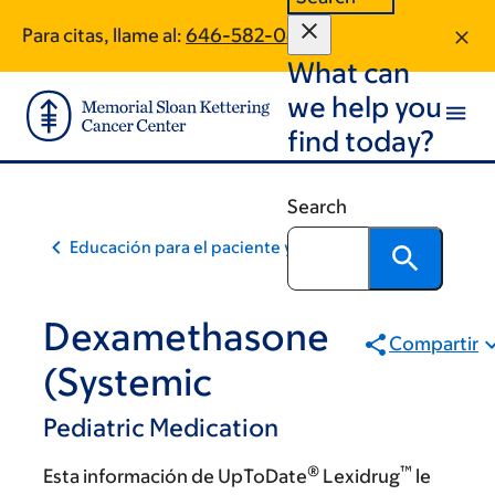
Skip
Skip
Para citas, llame al:
646-582-0408
to
to
What can
main
footer
content
we help you
find today?
Search
Educación para el paciente y la comunidad
Dexamethasone
Compartir
(Systemic
Pediatric Medication
®
™
Esta información de UpToDate
Lexidrug
le