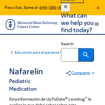
Skip
Skip
Para citas, llame al:
646-586-8784
to
to
What can
main
footer
content
we help you
find today?
Search
Educación para el paciente y la comunidad
Nafarelin
Compartir
Pediatric
Medication
®
™
Esta información de UpToDate
Lexidrug
le