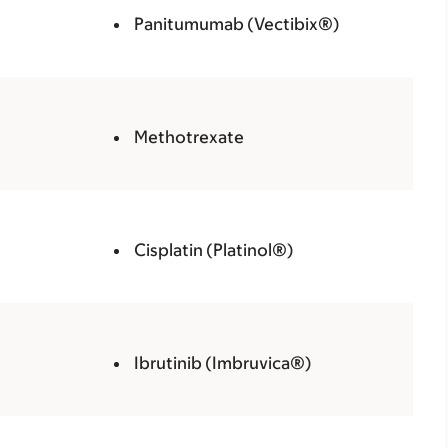
Panitumumab (Vectibix®)
Methotrexate
Cisplatin (Platinol®)
Ibrutinib (Imbruvica®)