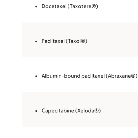
Docetaxel (Taxotere®)
Paclitaxel (Taxol®)
Albumin-bound paclitaxel (Abraxane®)
Capecitabine (Xeloda®)