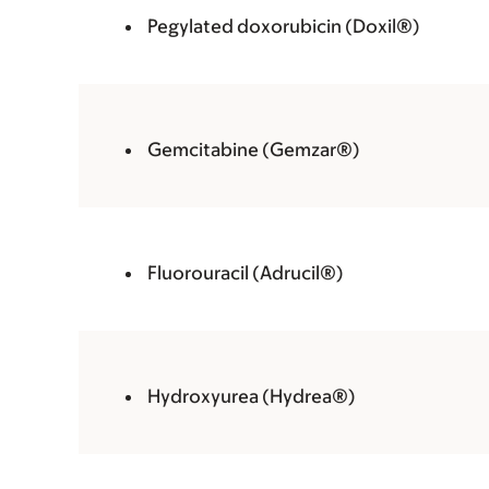
Pegylated doxorubicin (Doxil®)
Gemcitabine (Gemzar®)
Fluorouracil (Adrucil®)
Hydroxyurea (Hydrea®)