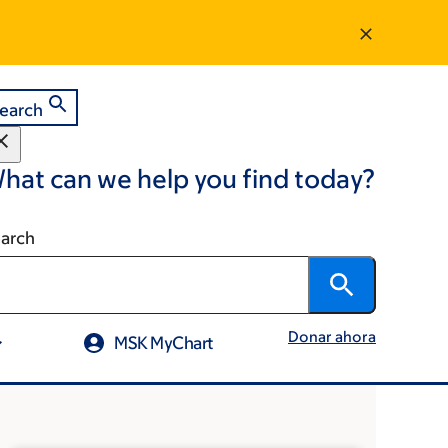
earch
hat can we help you find today?
arch
Donar ahora
MSK MyChart