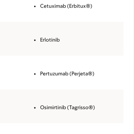
Cetuximab (Erbitux®)
Erlotinib
Pertuzumab (Perjeta®)
Osimirtinib (Tagrisso®)