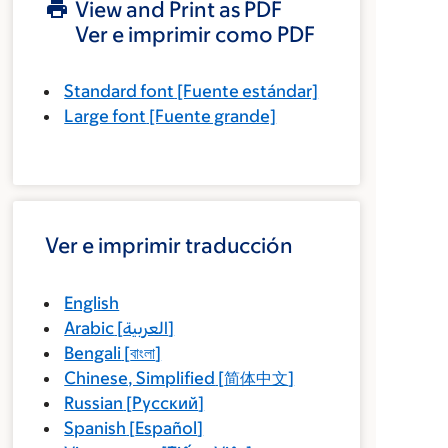
View and Print as PDF
Ver e imprimir como PDF
Standard font
[Fuente estándar]
Large font
[Fuente grande]
Ver e imprimir traducción
English
Arabic
[
العربية
]
Bengali
[
বাংলা
]
Chinese, Simplified
[
简体中文
]
Russian
[
Русский
]
Spanish
[
Español
]