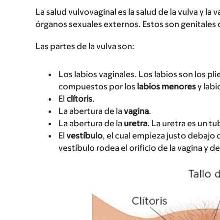
La salud vulvovaginal es la salud de la vulva y la
órganos sexuales externos. Estos son genitales q
Las partes de la vulva son‎:
Los labios vaginales. Los labios son los pl
compuestos por los
labios menores
y lab
El
clítoris
.
La abertura de la
vagina
.
La abertura de la
uretra
. La uretra es un t
El
vestíbulo
, el cual empieza justo debajo d
vestíbulo rodea el orificio de la vagina y de