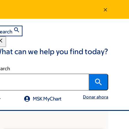
earch
hat can we help you find today?
arch
Donar ahora
MSK MyChart