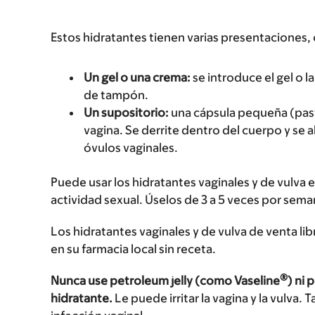
Estos hidratantes tienen varias presentaciones
Un gel o una crema:
se introduce el gel o l
de tampón.
Un supositorio:
una cápsula pequeña (pasti
vagina. Se derrite dentro del cuerpo y s
óvulos vaginales.
Puede usar los hidratantes vaginales y de vulva
actividad sexual. Úselos de 3 a 5 veces por sema
Los hidratantes vaginales y de vulva de venta l
en su farmacia local sin receta.
®
Nunca use petroleum jelly (como Vaseline
) ni
hidratante.
Le puede irritar la vagina y la vulva