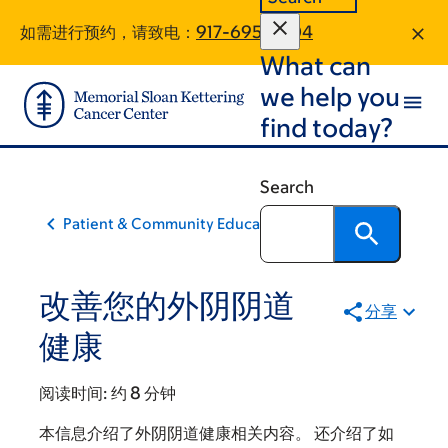
Skip
Skip
如需进行预约，请致电：
917-695-8204
to
to
What can
main
footer
content
we help you
find today?
Search
Patient & Community Education
改善您的外阴阴道
分享
健康
阅读时间:
约 8 分钟
本信息介绍了外阴阴道健康相关内容。 还介绍了如