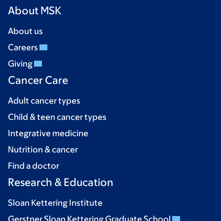
About MSK
About us
Careers
Giving
Cancer Care
Adult cancer types
Child & teen cancer types
Integrative medicine
Nutrition & cancer
Find a doctor
Research & Education
Sloan Kettering Institute
Gerstner Sloan Kettering Graduate School