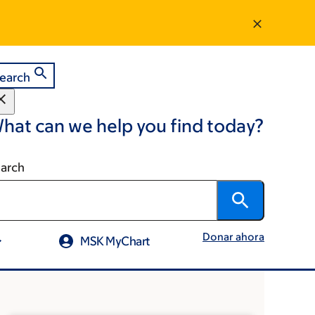
earch
hat can we help you find today?
arch
Donar ahora
MSK MyChart