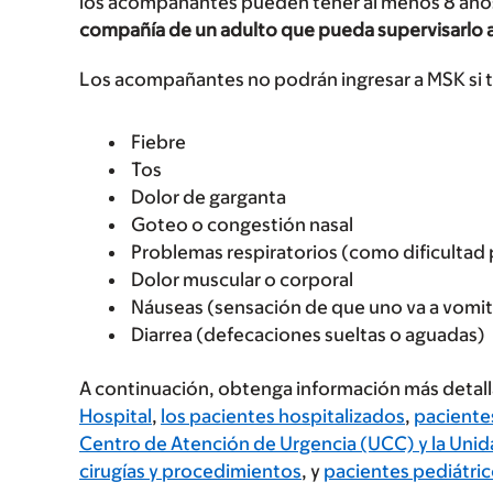
los acompañantes pueden tener al menos 8 año
compañía de un adulto que pueda supervisarlo a
Los acompañantes no podrán ingresar a MSK si t
Fiebre
Tos
Dolor de garganta
Goteo o congestión nasal
Problemas respiratorios (como dificultad p
Dolor muscular o corporal
Náuseas (sensación de que uno va a vomit
Diarrea (defecaciones sueltas o aguadas)
A continuación, obtenga información más detal
Hospital
,
los pacientes hospitalizados
,
pacientes
Centro de Atención de Urgencia (UCC) y la Unid
cirugías y procedimientos
, y
pacientes pediátri