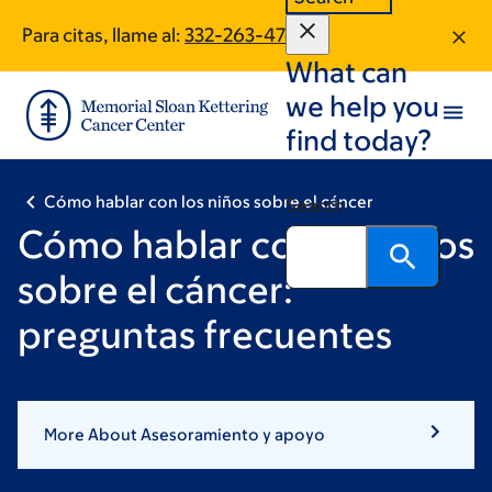
Skip
Skip
Para citas, llame al:
332-263-4741
to
to
What can
main
footer
content
we help you
find today?
Cómo hablar con los niños sobre el cáncer
Search
Cómo hablar con los niños
sobre el cáncer:
preguntas frecuentes
More About Asesoramiento y apoyo