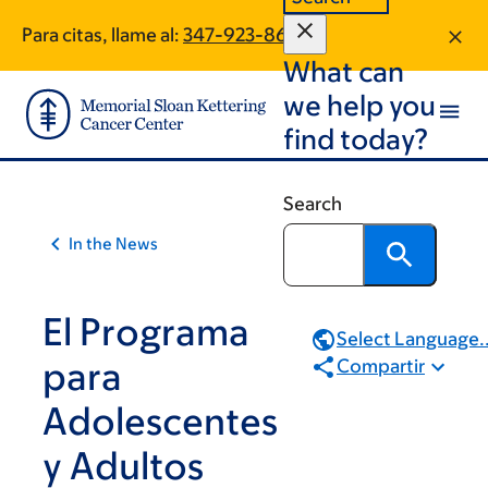
Article
Skip
Skip
Para citas, llame al:
347-923-8698
to
to
traversal
What can
main
footer
links
content
we help you
for
find today?
On
Cancer
Search
In the News
El Programa
Select Language..
para
Compartir
Adolescentes
y Adultos