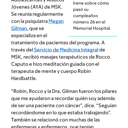
Irene sobre cómo
Jóvenes (AYA) de MSK.
pasó su
Se reunía regularmente
cumpleaños
con la psiquiatra
Megan
número 26 en el
Gilman
, que se
Memorial Hospital.
especializa en el
tratamiento de pacientes del programa. A
través del
Servicio de Medicina Integral
de
MSK, recibió masajes terapéuticos de Rocco
Caputo e hizo meditación guiada con el
terapeuta de mente y cuerpo Robin
Hardbattle.
“Robin, Rocco y la Dra. Gilman fueron los pilares
que me ayudaron a recordar quién soy además
de ser una paciente con cáncer”, dice. “Seguían
recordándome en lo que estaba trabajando”.
También se relacionó con muchas de las
enfermeras y enfermeros, que tenían