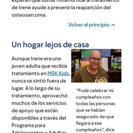
esperan que sumar mifamurtide al tratamiento
de Irene ayude a prevenir la reaparición del
osteosarcoma.
Volver al principio
Un hogar lejos de casa
Aunque Irene era una
joven adulta que recibía
tratamiento en
MSK Kids
,
nunca se sintió fuera de
lugar. A lo largo de su
“Pude celebrar mi
tratamiento, aprovechó
cumpleaños con
muchos de los servicios
todas las personas
que se habían
de apoyo que están
asegurado de que
disponibles a través del
llegara a ese
Programa para
cumpleaños”, dice
Adolescentes y Adultos