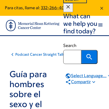
Book
Skip
Skip
Para citas, llame al:
332-266-4074
to
to
traversal
What can
main
footer
links
content
we help you
for
find today?
Podcast
Cancer
Search
Straight
Podcast Cancer Straight Talk
Talk
Guía para
Select Language...
hombres
Compartir
sobre el
sexo y el