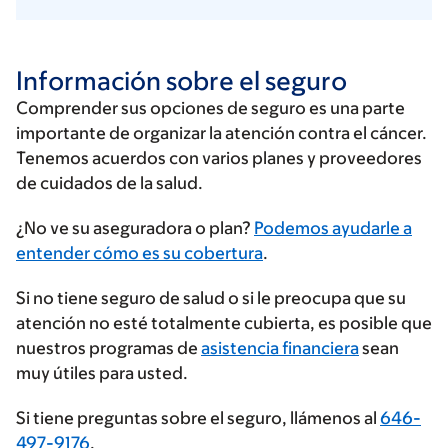
Información sobre el seguro
Comprender sus opciones de seguro es una parte
importante de organizar la atención contra el cáncer.
Tenemos acuerdos con varios planes y proveedores
de cuidados de la salud.
Ingrese
¿No ve su aseguradora o plan?
Podemos ayudarle a
su
entender cómo es su cobertura
.
proveedor
Si no tiene seguro de salud o si le preocupa que su
de
atención no esté totalmente cubierta, es posible que
seguros
nuestros programas de
asistencia financiera
sean
muy útiles para usted.
Si tiene preguntas sobre el seguro, llámenos al
646-
497-9176
.