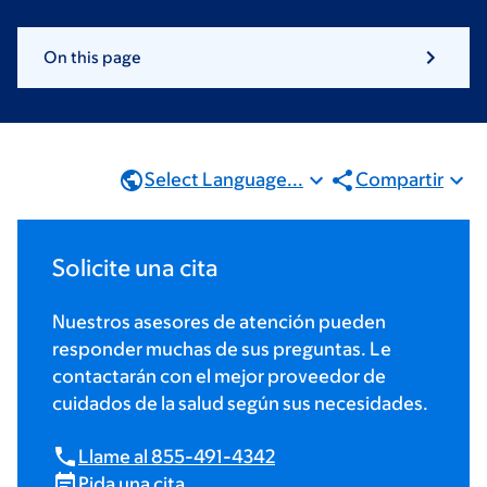
On this page
Select Language...
Compartir
Solicite una cita
Nuestros asesores de atención pueden
responder muchas de sus preguntas. Le
contactarán con el mejor proveedor de
cuidados de la salud según sus necesidades.
Llame al 855-491-4342
Pida una cita