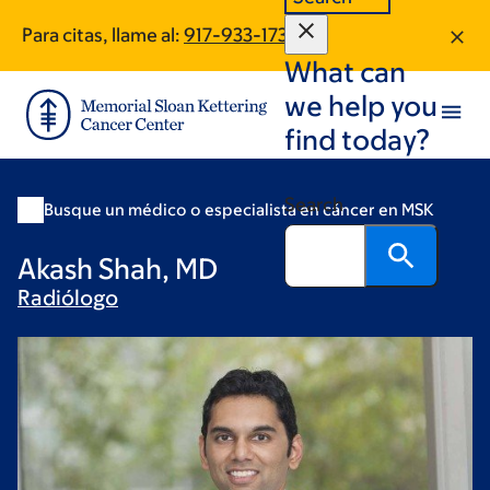
Skip
Skip
Para citas, llame al:
917-933-1739
to
to
What can
main
footer
content
we help you
find today?
Search
Busque un médico o especialista en cáncer en MSK
Akash Shah, MD
Radiólogo