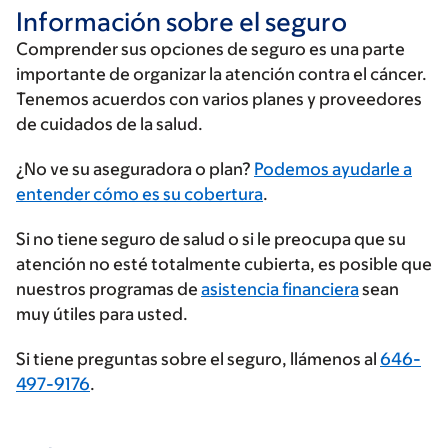
Información sobre el seguro
Comprender sus opciones de seguro es una parte
importante de organizar la atención contra el cáncer.
Tenemos acuerdos con varios planes y proveedores
de cuidados de la salud.
Ingrese
¿No ve su aseguradora o plan?
Podemos ayudarle a
su
entender cómo es su cobertura
.
proveedor
Si no tiene seguro de salud o si le preocupa que su
de
atención no esté totalmente cubierta, es posible que
seguros
nuestros programas de
asistencia financiera
sean
muy útiles para usted.
Si tiene preguntas sobre el seguro, llámenos al
646-
497-9176
.