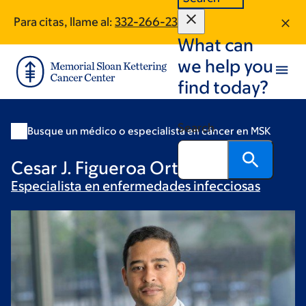
Skip
Skip
Para citas, llame al:
332-266-2394
to
to
What can
main
footer
content
we help you
find today?
Search
Busque un médico o especialista en cáncer en MSK
Cesar J. Figueroa Ortiz, MD
Especialista en enfermedades
infecciosas