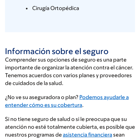
Cirugía Ortopédica
Información sobre el seguro
Comprender sus opciones de seguro es una parte
importante de organizar la atención contra el cáncer.
Tenemos acuerdos con varios planes y proveedores
de cuidados de la salud.
Ingrese
¿No ve su aseguradora o plan?
Podemos ayudarle a
su
entender cómo es su cobertura
.
proveedor
Si no tiene seguro de salud o si le preocupa que su
de
atención no esté totalmente cubierta, es posible que
seguros
nuestros programas de
asistencia financiera
sean