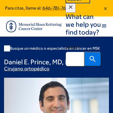
Skip
Skip
Para citas, llame al:
646-781-7613
to
to
What can
main
footer
content
we help you
find today?
Search
Busque un médico o especialista en cáncer en MSK
Daniel E. Prince, MD, MPH
Cirujano
ortopédico