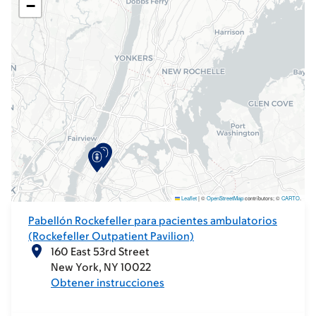
−
Leaflet
|
©
OpenStreetMap
contributors; ©
CARTO
.
Pabellón Rockefeller para pacientes ambulatorios
(Rockefeller Outpatient Pavilion)
160 East 53rd Street
New York
NY
10022
Obtener instrucciones