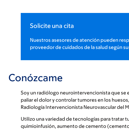
Solicite una cita
Nuestros asesores de atención pueden resp
proveedor de cuidados de la salud según su
Conózcame
Soy un radiólogo neurointervencionista que se 
paliar el dolor y controlar tumores en los huesos
Radiología Intervencionista Neurovascular del 
Utilizo una variedad de tecnologías para tratar
quimioinfusión, aumento de cemento (cementopla