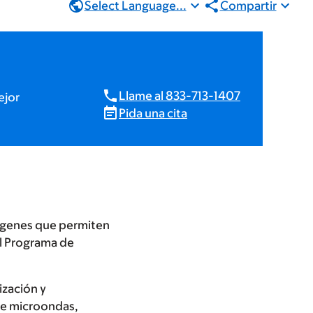
Select Language...
Compartir
Llame al 833-713-1407
ejor
Pida una cita
mágenes que permiten
el Programa de
ización y
de microondas,