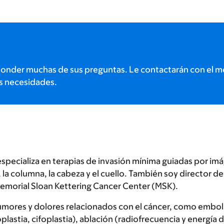
onder muchas de sus preguntas. Le contactarán con el m
s necesidades.
especializa en terapias de invasión mínima guiadas por i
, la columna, la cabeza y el cuello. También soy director d
Memorial Sloan Kettering Cancer Center (MSK).
 tumores y dolores relacionados con el cáncer, como embol
stia, cifoplastia), ablación (radiofrecuencia y energía 