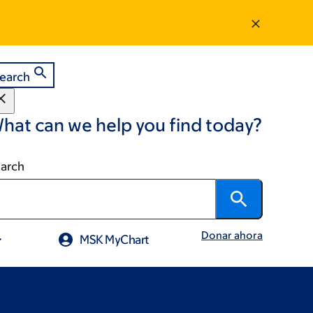
earch
hat can we help you find today?
arch
Donar ahora
MSK MyChart