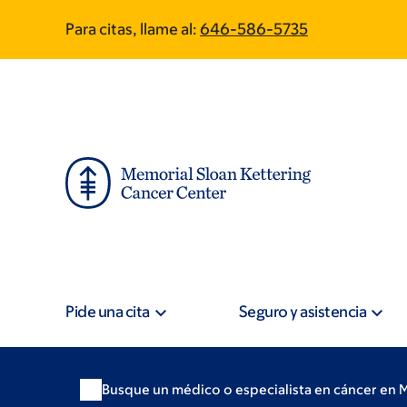
Skip
Skip
Para citas, llame al:
646-586-5735
to
to
main
footer
content
Pide una cita
Seguro y asistencia
Busque un médico o especialista en cáncer en 