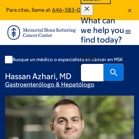
Skip
Skip
Para citas, llame al:
646-583-0059
to
to
What can
main
footer
content
we help you
find today?
Search
Busque un médico o especialista en cáncer en MSK
Hassan Azhari, MD
Gastroenterólogo &
Hepatólogo