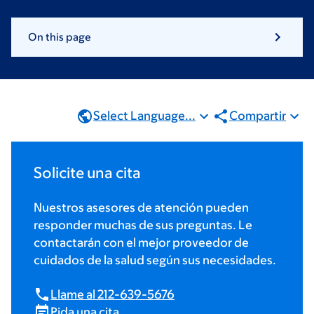
On this page
Select Language...
Compartir
Solicite una cita
Nuestros asesores de atención pueden
responder muchas de sus preguntas. Le
contactarán con el mejor proveedor de
cuidados de la salud según sus necesidades.
Llame al 212-639-5676
Pida una cita