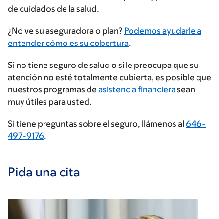
de cuidados de la salud.
Ingrese
¿No ve su aseguradora o plan?
Podemos ayudarle a
su
entender cómo es su cobertura
.
proveedor
Si no tiene seguro de salud o si le preocupa que su
de
atención no esté totalmente cubierta, es posible que
seguros
nuestros programas de
asistencia financiera
sean
muy útiles para usted.
Si tiene preguntas sobre el seguro, llámenos al
646-
497-9176
.
Pida una cita