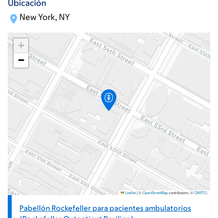
Ubicación
New York, NY
+
−
Leaflet
|
©
OpenStreetMap
contributors; ©
CARTO
.
Pabellón Rockefeller para pacientes ambulatorios