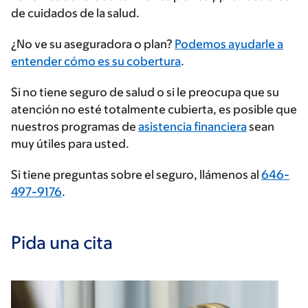
de cuidados de la salud.
Ingrese
¿No ve su aseguradora o plan?
Podemos ayudarle a
su
entender cómo es su cobertura
.
proveedor
Si no tiene seguro de salud o si le preocupa que su
de
atención no esté totalmente cubierta, es posible que
seguros
nuestros programas de
asistencia financiera
sean
muy útiles para usted.
Si tiene preguntas sobre el seguro, llámenos al
646-
497-9176
.
Pida una cita