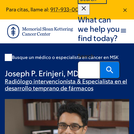
Skip
Skip
Para citas, llame al:
917-933-0068
to
to
What can
main
footer
content
we help you
find today?
Search
Busque un médico o especialista en cáncer en MSK
Joseph P. Erinjeri, MD, PhD
Radiólogo intervencionista & Especialista en el
desarrollo temprano de
fármacos